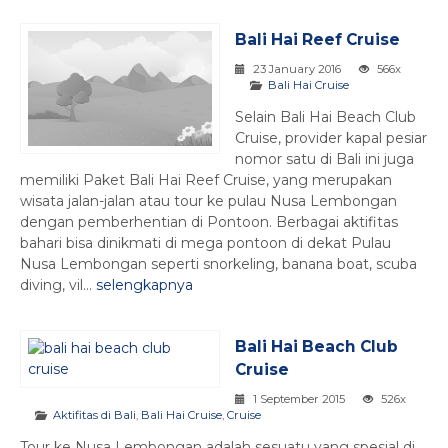
Bali Hai Reef Cruise
23 January 2016
566x
Bali Hai Cruise
Selain Bali Hai Beach Club
Cruise, provider kapal pesiar
nomor satu di Bali ini juga
memiliki Paket Bali Hai Reef Cruise, yang merupakan
wisata jalan-jalan atau tour ke pulau Nusa Lembongan
dengan pemberhentian di Pontoon. Berbagai aktifitas
bahari bisa dinikmati di mega pontoon di dekat Pulau
Nusa Lembongan seperti snorkeling, banana boat, scuba
diving, vil...
selengkapnya
Bali Hai Beach Club
Cruise
1 September 2015
526x
Aktifitas di Bali
,
Bali Hai Cruise
,
Cruise
Tour ke Nusa Lembongan adalah sesuatu yang spesial di