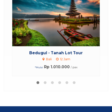
l - Tanah Lot Tour
Paket Ziarah Katolik Ba
Bali
12 Jam
Bali
4 Hari 3
Rp 1.010.000
Rp 3.273.0
/ pax
*Mulai