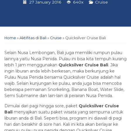
27 January 2016
640x
Cruise
Home
»
Aktifitas di Bali
»
Cruise
»
Quicksilver Cruise Bali
Selain Nusa Lembongan, Bali juga memiliki rumpun pulau
lainnya yaitu Nusa Penida. Pulau ini bisa kita tempuh kurang
lebih 1 jam menggunakan
Quicksilver Cruise Bali
. Jika
ingin liburan anda lebih berkesan, maka berkunjung ke
Pulau Nusa Penida bersama Quicksilver Cruise adalah hal
wajib. Selain kunjungan ke pulau, anda juga bisa mencoba
beberapa permainan Snorkeling, Banana Boat, Water Slide,
Semi Submarine dan lain-lain di perairan Nusa Penida.
Dimulai dari pagi hingga sore, paket
Quicksilver Cruise
Bali
menyajikan suatu paket wisata yang sempurna untuk
liburan anda di Bali. Seperti bisa, program ini diawali di pagi
hari dan berakhir di sore hari. Kali ini kita akan berlayar ke
menuju pulau nusa penida dengan Quicksilver Cruise,