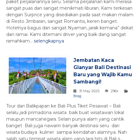
paket perjalanannya seru. Selama perjalanan kami merasa
sangat puas dan sangat menikmati liburan. Kami terkesan
dengan Surprice yang disediakan pada saat makan malam
di Resto Jimbaran, sangat Romantis, keren banget.
Hotelnya bagus dan sangat Nyaman, jarak kemana” dekat
dan ramai. Kami ditemani driver yang baik dang sangat
ramahkam...
selengkapnya
Jembatan Kaca
Gianyar Bali Destinasi
Baru yang Wajib Kamu
Sambangi!
31 May 2025
296x
Blog
Tour dari Balikpapan ke Bali Plus Tiket Pesawat – Bali
selalu jadi primadona wisata baik buat wisatawan lokal
maupun mancanegara. Selain punya alam yang cantik
banget Bali juga nawarin banyak destinasi seru dari
wisata budaya kuliner sampai keindahan alamnya. Nah
salah satu tempat wisata alam yang lagi hits di Bali s...