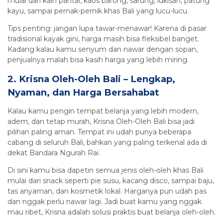
mulai dari kain pantai, kaos barong, sarung, lukisan, patung
kayu, sampai pernak-pernik khas Bali yang lucu-lucu.
Tips penting: jangan lupa tawar-menawar! Karena di pasar
tradisional kayak gini, harga masih bisa fleksibel banget.
Kadang kalau kamu senyum dan nawar dengan sopan,
penjualnya malah bisa kasih harga yang lebih miring.
2. Krisna Oleh-Oleh Bali – Lengkap,
Nyaman, dan Harga Bersahabat
Kalau kamu pengin tempat belanja yang lebih modern,
adem, dan tetap murah, Krisna Oleh-Oleh Bali bisa jadi
pilihan paling aman. Tempat ini udah punya beberapa
cabang di seluruh Bali, bahkan yang paling terkenal ada di
dekat Bandara Ngurah Rai.
Di sini kamu bisa dapetin semua jenis oleh-oleh khas Bali
mulai dari snack seperti pie susu, kacang disco, sampai baju,
tas anyaman, dan kosmetik lokal. Harganya pun udah pas
dan nggak perlu nawar lagi. Jadi buat kamu yang nggak
mau ribet, Krisna adalah solusi praktis buat belanja oleh-oleh.