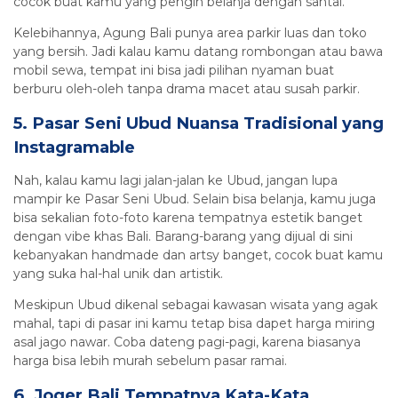
cocok buat kamu yang pengin belanja dengan santai.
Kelebihannya, Agung Bali punya area parkir luas dan toko
yang bersih. Jadi kalau kamu datang rombongan atau bawa
mobil sewa, tempat ini bisa jadi pilihan nyaman buat
berburu oleh-oleh tanpa drama macet atau susah parkir.
5. Pasar Seni Ubud Nuansa Tradisional yang
Instagramable
Nah, kalau kamu lagi jalan-jalan ke Ubud, jangan lupa
mampir ke Pasar Seni Ubud. Selain bisa belanja, kamu juga
bisa sekalian foto-foto karena tempatnya estetik banget
dengan vibe khas Bali. Barang-barang yang dijual di sini
kebanyakan handmade dan artsy banget, cocok buat kamu
yang suka hal-hal unik dan artistik.
Meskipun Ubud dikenal sebagai kawasan wisata yang agak
mahal, tapi di pasar ini kamu tetap bisa dapet harga miring
asal jago nawar. Coba dateng pagi-pagi, karena biasanya
harga bisa lebih murah sebelum pasar ramai.
6. Joger Bali Tempatnya Kata-Kata