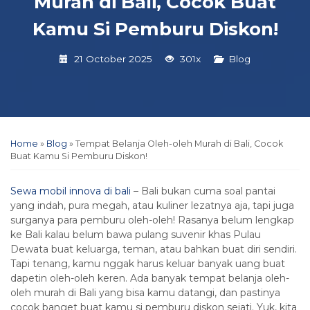
Murah di Bali, Cocok Buat
Kamu Si Pemburu Diskon!
21 October 2025
301x
Blog
Home
»
Blog
»
Tempat Belanja Oleh-oleh Murah di Bali, Cocok
Buat Kamu Si Pemburu Diskon!
Sewa mobil innova di bali
– Bali bukan cuma soal pantai
yang indah, pura megah, atau kuliner lezatnya aja, tapi juga
surganya para pemburu oleh-oleh! Rasanya belum lengkap
ke Bali kalau belum bawa pulang suvenir khas Pulau
Dewata buat keluarga, teman, atau bahkan buat diri sendiri.
Tapi tenang, kamu nggak harus keluar banyak uang buat
dapetin oleh-oleh keren. Ada banyak tempat belanja oleh-
oleh murah di Bali yang bisa kamu datangi, dan pastinya
cocok banget buat kamu si pemburu diskon sejati. Yuk, kita