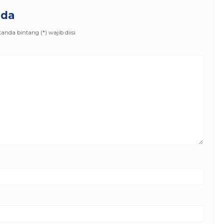
nda
nda bintang (*) wajib diisi