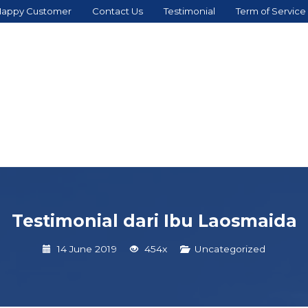
appy Customer
Contact Us
Testimonial
Term of Service
Testimonial dari Ibu Laosmaida
14 June 2019
454x
Uncategorized