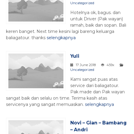
Uncategorized
Hotelnya ok, bagus. dan
untuk Driver (Pak wayan)
ramah, baik dan sopan. Bali
keren banget. Next time kesini lagi bareng keluarga
baliagatour. thanks
selengkapnya
Yuli
17 June 2018
459x
Uncategorized
Kami sangat puas atas
service dari baliagatour.
Pak made dan Pak wayan
sangat baik dan selalu on time. Terima kasih atas
servicenya yang sangat memuaskan.
selengkapnya
Novi – Gian – Bambang
– Andri