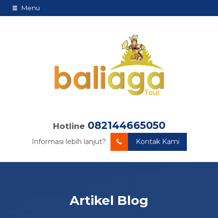
Menu
082144665050
Hotline
Informasi lebih lanjut?
Kontak Kami
Artikel Blog