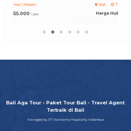
Bali
7 Hari 6 Malam
Harga Hubungi Kami
Bali Aga Tour - Paket Tour Bali - Travel Agent
Terbaik di Bali
Managed by PT Narotama Hospitality Indonesia