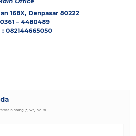
Main Office
an 168X, Denpasar 80222
: 0361 – 4480489
 : 082144665050
nda
nda bintang (*) wajib diisi