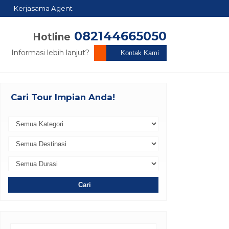
Kerjasama Agent
082144665050
Hotline
Informasi lebih lanjut?
Kontak Kami
Cari Tour Impian Anda!
Cari