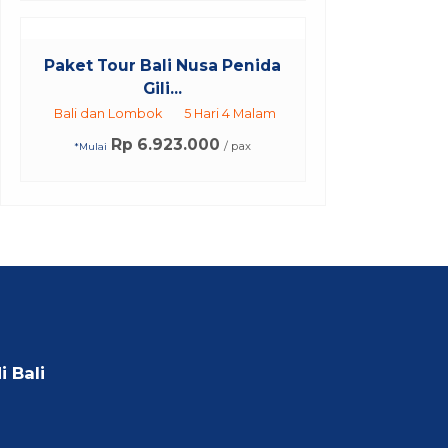
Paket Tour Bali Nusa Penida
Gili...
Bali dan Lombok
5 Hari 4 Malam
Rp 6.923.000
/ pax
*Mulai
i Bali