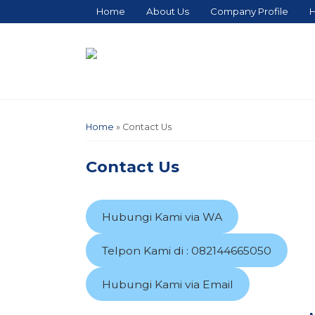
Home
About Us
Company Profile
H
Home
»
Contact Us
Contact Us
Hubungi Kami via WA
Telpon Kami di : 082144665050
Hubungi Kami via Email