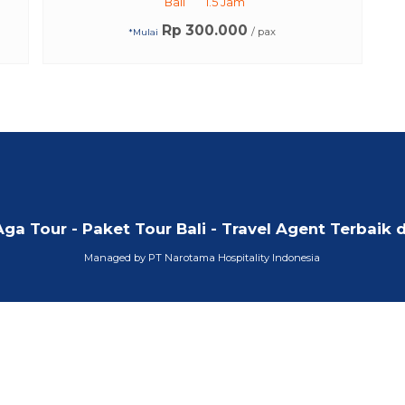
Bali
1.5 Jam
Rp 300.000
/ pax
*Mulai
Aga Tour - Paket Tour Bali - Travel Agent Terbaik d
Managed by PT Narotama Hospitality Indonesia