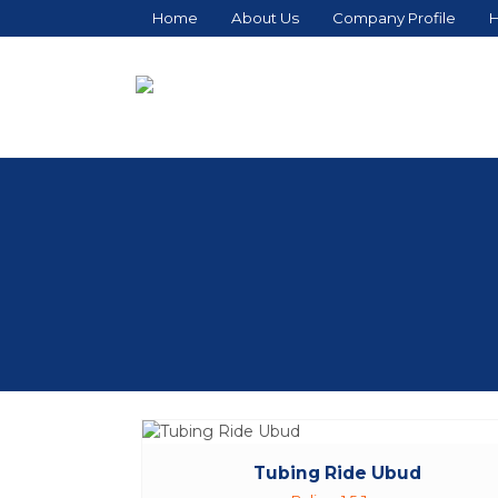
Home
About Us
Company Profile
H
Tubing Ride Ubud