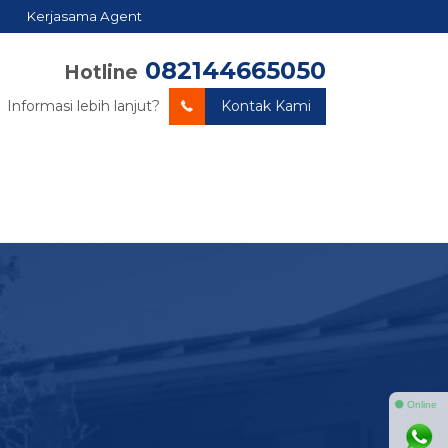
Kerjasama Agent
082144665050
Hotline
Informasi lebih lanjut?
Kontak Kami
⚫ Online