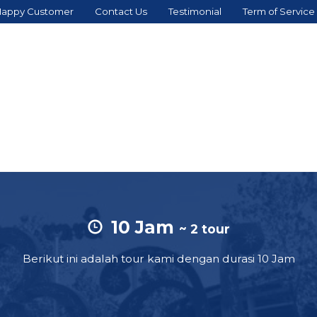
appy Customer
Contact Us
Testimonial
Term of Service
10 Jam
~ 2 tour
Berikut ini adalah tour kami dengan durasi 10 Jam