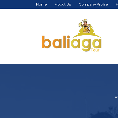
Home
About Us
Company Profile
H
B