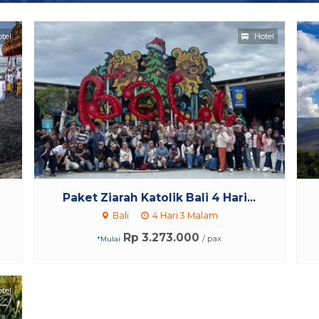
tel
Hotel
Paket Ziarah Katolik Bali 4 Hari...
Bali
4 Hari 3 Malam
Rp 3.273.000
/ pax
*Mulai
tel