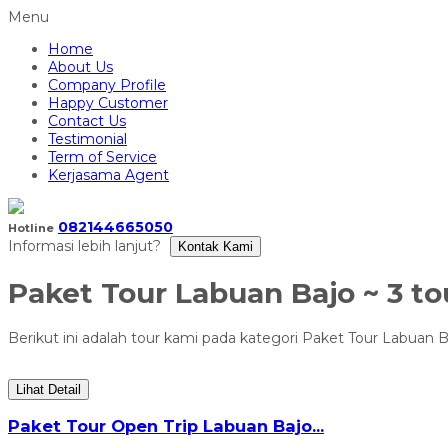
Menu
Home
About Us
Company Profile
Happy Customer
Contact Us
Testimonial
Term of Service
Kerjasama Agent
082144665050
Hotline
Informasi lebih lanjut?
Kontak Kami
Paket Tour Labuan Bajo
~ 3 to
Berikut ini adalah tour kami pada kategori Paket Tour Labuan B
Lihat Detail
Paket Tour Open Trip Labuan Bajo...