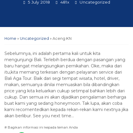
5 July 2018
481x
Uncategorized
Home
»
Uncategorized
»
Aceng KN
Sebelumnya, ini adalah pertama kali untuk kita
mengunjungi Bali. Terlebih berdua dengan pasangan yang
baru hangat melangsungkan pernikahan. Oke, maka dari
itu,kita memang terkesan dengan pelayanan service dari
Bali Aga Tour. Baik dari segi tempat wisata, hotel, driver,
makan, semuanya dinilai memuaskan bila dibandingkan
price yang kita keluarkan cukup setimpal bahkan lebih dari
cukup. Dan semua ini akan dijadikan pengalaman berharga
buat kami yang sedang honeymoon. Tak lupa, akan coba
kami recomentedkan kepada rekan-rekan kami nextnya jika
akan berlibur. See you next time…
# Bagikan informasi ini kepada teman Anda