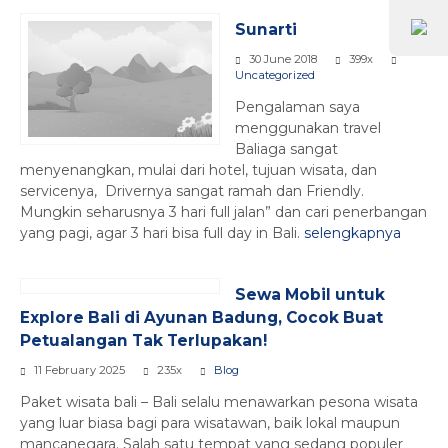
Sunarti
30 June 2018
399x
Uncategorized
Pengalaman saya
menggunakan travel
Baliaga sangat
menyenangkan, mulai dari hotel, tujuan wisata, dan
servicenya, Drivernya sangat ramah dan Friendly.
Mungkin seharusnya 3 hari full jalan” dan cari penerbangan
yang pagi, agar 3 hari bisa full day in Bali.
selengkapnya
Sewa Mobil untuk
Explore Bali di Ayunan Badung, Cocok Buat
Petualangan Tak Terlupakan!
11 February 2025
235x
Blog
Paket wisata bali – Bali selalu menawarkan pesona wisata
yang luar biasa bagi para wisatawan, baik lokal maupun
mancanegara. Salah satu tempat yang sedang populer