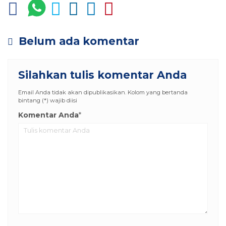
Belum ada komentar
Silahkan tulis komentar Anda
Email Anda tidak akan dipublikasikan. Kolom yang bertanda
bintang (*) wajib diisi
Komentar Anda
*