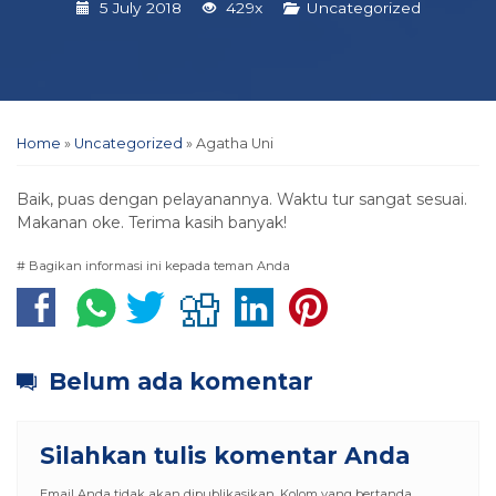
5 July 2018
429x
Uncategorized
Home
»
Uncategorized
»
Agatha Uni
Baik, puas dengan pelayanannya. Waktu tur sangat sesuai.
Makanan oke. Terima kasih banyak!
# Bagikan informasi ini kepada teman Anda
Belum ada komentar
Silahkan tulis komentar Anda
Email Anda tidak akan dipublikasikan. Kolom yang bertanda