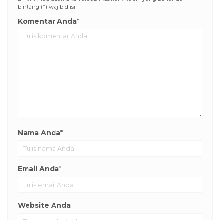
bintang (*) wajib diisi
Komentar Anda
*
Nama Anda
*
Email Anda
*
Website Anda