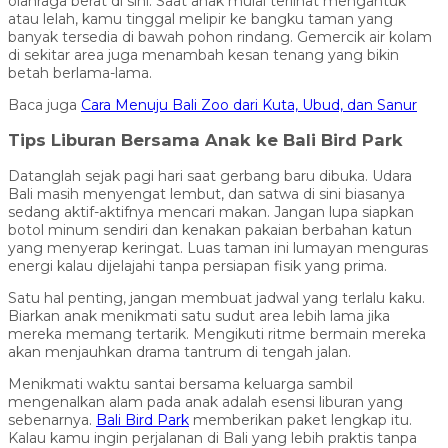
olahraga berat di sini. Saat anak mulai terlihat mengantuk
atau lelah, kamu tinggal melipir ke bangku taman yang
banyak tersedia di bawah pohon rindang. Gemercik air kolam
di sekitar area juga menambah kesan tenang yang bikin
betah berlama-lama.
Baca juga
Cara Menuju Bali Zoo dari Kuta, Ubud, dan Sanur
Tips Liburan Bersama Anak ke Bali Bird Park
Datanglah sejak pagi hari saat gerbang baru dibuka. Udara
Bali masih menyengat lembut, dan satwa di sini biasanya
sedang aktif-aktifnya mencari makan. Jangan lupa siapkan
botol minum sendiri dan kenakan pakaian berbahan katun
yang menyerap keringat. Luas taman ini lumayan menguras
energi kalau dijelajahi tanpa persiapan fisik yang prima.
Satu hal penting, jangan membuat jadwal yang terlalu kaku.
Biarkan anak menikmati satu sudut area lebih lama jika
mereka memang tertarik. Mengikuti ritme bermain mereka
akan menjauhkan drama tantrum di tengah jalan.
Menikmati waktu santai bersama keluarga sambil
mengenalkan alam pada anak adalah esensi liburan yang
sebenarnya.
Bali Bird Park
memberikan paket lengkap itu.
Kalau kamu ingin perjalanan di Bali yang lebih praktis tanpa