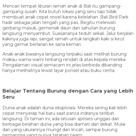
Mencari tempat liburan ramah anak di Bali itu gampang-
gampang susah. Kita butuh lokasi yang seru tapi tidak
membuat anak cepat rewel karena kelelahan. Bali Bird Park
hadir sebagai jalan tengah yang pas. Begitu melewati
gerbang masuk, gemerisik daun dan sahutan burung
langsung menyambut. Suasananya teduh sekali. Jalur berjalan
kakinya juga rapi, sangat ramah untuk langkah kaki si kecil
yang gemar berlarian ke sana kemari.
Anak-anak biasanya langsung terpaku saat melihat burung
makau warna-warni terbang rendah di atas kepala mereka.
Pengalaman visual semacam ini jelas berbeda dibanding
hanya melihatnya lewat layar ponsel atau buku cerita.
Belajar Tentang Burung dengan Cara yang Lebih
Seru
Dunia anak adalah dunia eksplorasi. Mereka sering kali lebih
cepat menyerap hal baru saat panca indranya terlibat
langsung. Di taman ini, ada ratusan spesies unggas dari
berbagai belahan dunia yang bisa diamati dari dekat. Mulai
dari yang ukurannya mungil dan lincah, sampai burung
pemangsa yang punya tatapan tajam.