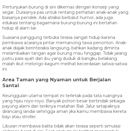
Pertunjukan burung di sini dikemas dengan konsep yang
segar. Durasinya pas untuk rentang perhatian anak-anak yang
biasanya pendek. Ada atraksi berbalut humor, ada juga
edukasi tentang bagaimana burung-burung ini bertahan
hidup di alam liar.
Suasana panggung terbuka terasa sangat hidup karena
pembawa acaranya pintar memancing tawa penonton. Anak-
anak diajak berinteraksi langsung, bahkan kadang diminta
melambaikan tangan agar burung mau hinggap. Tidak jarang
justru para ayah dan ibu yang duduk di bangku belakang
malah ikut melongo kagum melihat kecerdasan satwa-satwa
ini.
Area Taman yang Nyaman untuk Berjalan
Santai
Keunggulan utama tempat ini terletak pada tata ruangnya
yang hijau royo-royo. Banyak pohon besar bertindak sebagai
payung alami dari teriknya matahari Bali. Jalur setapaknya
dirancang landai sehingga aman jika kamu membawa kereta
bayi atau stroller.
Liburan membawa balita tidak akan terasa seperti simulasi