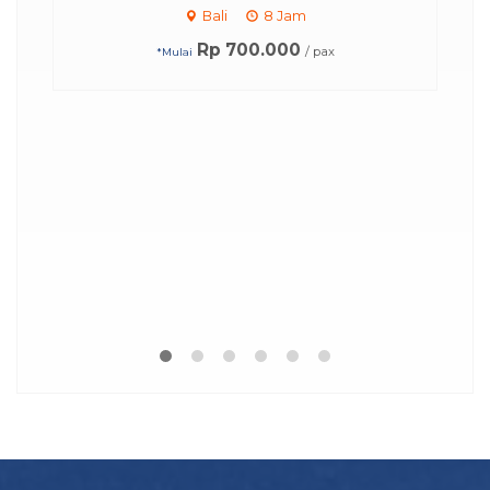
Bali
8 Jam
Rp 700.000
/ pax
*Mulai