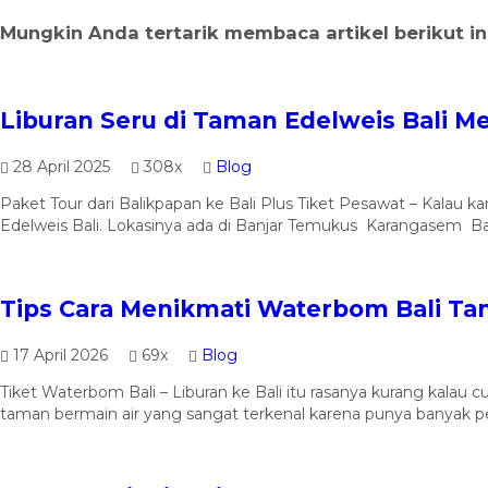
Mungkin Anda tertarik membaca artikel berikut ini
Liburan Seru di Taman Edelweis Bali 
28 April 2025
308x
Blog
Paket Tour dari Balikpapan ke Bali Plus Tiket Pesawat – Kalau k
Edelweis Bali. Lokasinya ada di Banjar Temukus Karangasem Ba
Tips Cara Menikmati Waterbom Bali Ta
17 April 2026
69x
Blog
Tiket Waterbom Bali – Liburan ke Bali itu rasanya kurang kalau c
taman bermain air yang sangat terkenal karena punya banyak per