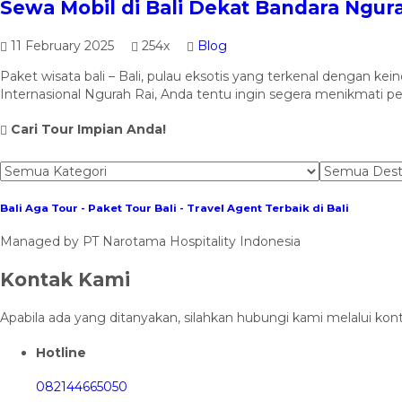
Sewa Mobil di Bali Dekat Bandara Ngura
11 February 2025
254x
Blog
Paket wisata bali – Bali, pulau eksotis yang terkenal dengan ke
Internasional Ngurah Rai, Anda tentu ingin segera menikmati pe
Cari Tour Impian Anda!
Bali Aga Tour - Paket Tour Bali - Travel Agent Terbaik di Bali
Managed by PT Narotama Hospitality Indonesia
Kontak Kami
Apabila ada yang ditanyakan, silahkan hubungi kami melalui kont
Hotline
082144665050