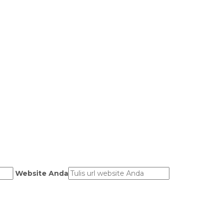
Website Anda