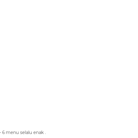
– 6 menu selalu enak .