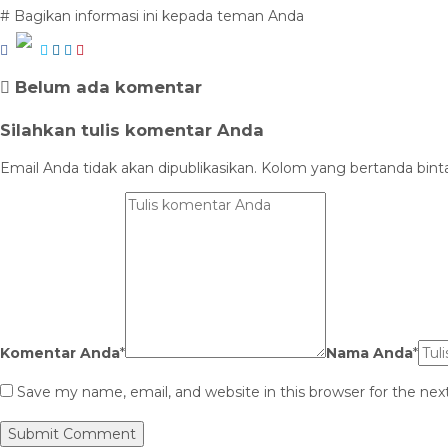
# Bagikan informasi ini kepada teman Anda
Belum ada komentar
Silahkan tulis komentar Anda
Email Anda tidak akan dipublikasikan. Kolom yang bertanda bintang
Komentar Anda
*
Nama Anda
*
Save my name, email, and website in this browser for the ne