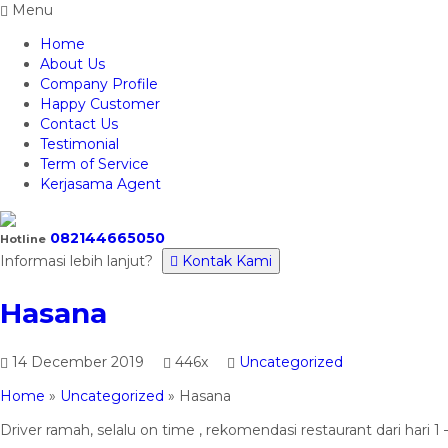
Menu
Home
About Us
Company Profile
Happy Customer
Contact Us
Testimonial
Term of Service
Kerjasama Agent
082144665050
Hotline
Informasi lebih lanjut?
Kontak Kami
Hasana
14 December 2019
446x
Uncategorized
Home
»
Uncategorized
»
Hasana
Driver ramah, selalu on time , rekomendasi restaurant dari hari 1 