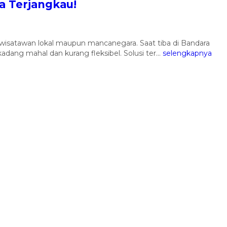
a Terjangkau!
gi wisatawan lokal maupun mancanegara. Saat tiba di Bandara
dang mahal dan kurang fleksibel. Solusi ter...
selengkapnya