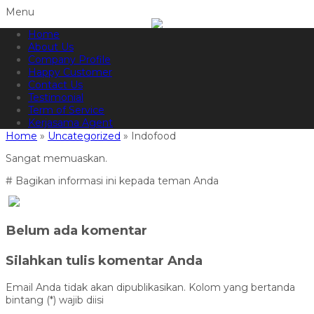
Menu
Home
082144665050
Hotline
About Us
Informasi lebih lanjut?
Kontak Kami
Company Profile
Happy Customer
Indofood
Contact Us
Testimonial
Term of Service
27 July 2018
457x
Uncategorized
Kerjasama Agent
Home
»
Uncategorized
»
Indofood
Sangat memuaskan.
# Bagikan informasi ini kepada teman Anda
Belum ada komentar
Silahkan tulis komentar Anda
Email Anda tidak akan dipublikasikan. Kolom yang bertanda
bintang (*) wajib diisi