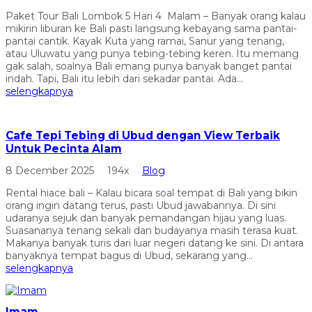
Paket Tour Bali Lombok 5 Hari 4 Malam – Banyak orang kalau
mikirin liburan ke Bali pasti langsung kebayang sama pantai-
pantai cantik. Kayak Kuta yang ramai, Sanur yang tenang,
atau Uluwatu yang punya tebing-tebing keren. Itu memang
gak salah, soalnya Bali emang punya banyak banget pantai
indah. Tapi, Bali itu lebih dari sekadar pantai. Ada...
selengkapnya
Cafe Tepi Tebing di Ubud dengan View Terbaik
Untuk Pecinta Alam
8 December 2025
194x
Blog
Rental hiace bali – Kalau bicara soal tempat di Bali yang bikin
orang ingin datang terus, pasti Ubud jawabannya. Di sini
udaranya sejuk dan banyak pemandangan hijau yang luas.
Suasananya tenang sekali dan budayanya masih terasa kuat.
Makanya banyak turis dari luar negeri datang ke sini. Di antara
banyaknya tempat bagus di Ubud, sekarang yang...
selengkapnya
Imam