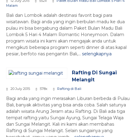
12 July 2015
552x
Paket Bulan Madu Bali Lombok 5 Hari 4
Malam
Bali dan Lombok adalah destinasi favorit bagi para
wisatawan. Bagi anda yang ingin berbulan madu ke dua
pulau ini bisa bergabung dalam Paket Bulan Madu Bali
Lombok 5 Hari 4 Malam Romantic Honeymoon. Dalam
program wisata ini kami akan mengajak anda untuk
mengikuti beberapa program seperti dinner di atas kapal
pesiar, berfoto rias pengantin Bali,...
selengkapnya
Rafting Di Sungai
Melangit
20 July 2015
578x
Rafting di Bali
Bagi anda yang ingin merasakan Liburan berbeda di Pulau
Bali, banyak aktivitas yang bisa anda coba. Salah satunya
adalah wisata Arung Jeram atau Rafting. Di Bali ada tiga
tempat rafting yaitu Sungai Ayung, Sungai Telaga Waja
dan Sungai Melangit. Kali ini kami akan membahas
Rafting di Sungai Melangit. Selain sungainya yang
bersahabat, airnya yang jernih,...
selengkapnya