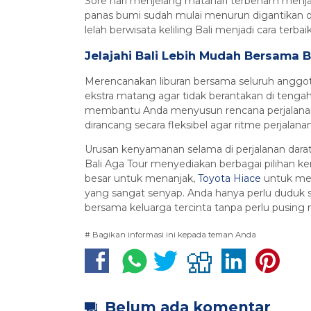
Sore hari menjelang matahari terbenam menjad
panas bumi sudah mulai menurun digantikan o
lelah berwisata keliling Bali menjadi cara ter
Jelajahi Bali Lebih Mudah Bersama B
Merencanakan liburan bersama seluruh angg
ekstra matang agar tidak berantakan di tengah 
membantu Anda menyusun rencana perjalanan 
dirancang secara fleksibel agar ritme perjala
Urusan kenyamanan selama di perjalanan darat
Bali Aga Tour menyediakan berbagai pilihan k
besar untuk menanjak,
Toyota Hiace
untuk men
yang sangat senyap. Anda hanya perlu duduk 
bersama keluarga tercinta tanpa perlu pusing 
# Bagikan informasi ini kepada teman Anda
Belum ada komentar