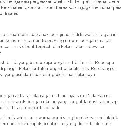
rus mengawasi pergerakan buah hati. Tempat ini benar benar
al. Keramahan para staf hotel di area kolam juga membuat para
 di sana.
p ramah terhadap anak, penginapan di kawasan Legian ini
n keindahan taman tropis yang rimbun dengan fasilitas
husus anak dibuat terpisah dari kolam utama dewasa
k.
 balita yang baru belajar berjalan di dalam air. Beberapa
di pinggir kolam untuk menghibur anak anak. Berenang di
yang asri dan tidak bising oleh suara jalan raya.
an aktivitas olahraga air di lautnya saja. Di daerah ini
main air anak dengan ukuran yang sangat fantastis. Konsep
 batas di tepi pantai pribadi.
i jenis seluncuran warna warni yang bentuknya meliuk liuk.
 permainan kelompok di dalam air yang dipandu oleh tim