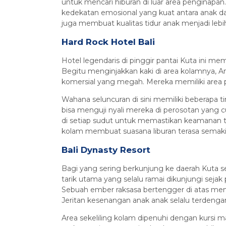
untuk mencari hiburan di luar area penginapa
kedekatan emosional yang kuat antara anak dan
juga membuat kualitas tidur anak menjadi leb
Hard Rock Hotel Bali
Hotel legendaris di pinggir pantai Kuta ini me
Begitu menginjakkan kaki di area kolamnya, A
komersial yang megah. Mereka memiliki area p
Wahana seluncuran di sini memiliki beberapa 
bisa menguji nyali mereka di perosotan yang 
di setiap sudut untuk memastikan keamanan tet
kolam membuat suasana liburan terasa semak
Bali Dynasty Resort
Bagi yang sering berkunjung ke daerah Kuta sel
tarik utama yang selalu ramai dikunjungi sejak
Sebuah ember raksasa bertengger di atas mena
Jeritan kesenangan anak anak selalu terdenga
Area sekeliling kolam dipenuhi dengan kursi