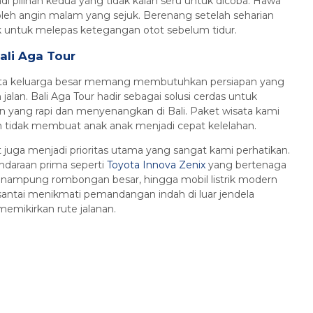
i pilihan kedua yang tidak kalah seru untuk dicoba. Hawa
leh angin malam yang sejuk. Berenang setelah seharian
baik untuk melepas ketegangan otot sebelum tidur.
ali Aga Tour
ota keluarga besar memang membutuhkan persiapan yang
jalan. Bali Aga Tour hadir sebagai solusi cerdas untuk
yang rapi dan menyenangkan di Bali. Paket wisata kami
nan tidak membuat anak anak menjadi cepat kelelahan.
 juga menjadi prioritas utama yang sangat kami perhatikan.
endaraan prima seperti
Toyota Innova Zenix
yang bertenaga
ampung rombongan besar, hingga mobil listrik modern
santai menikmati pemandangan indah di luar jendela
memikirkan rute jalanan.