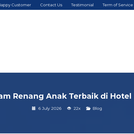
appy Customer
Contact Us
Testimonial
Term of Service
am Renang Anak Terbaik di Hotel 
6 July 2026
22x
Blog