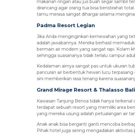
makanan ringan atau jus buah segar sambil te
dirancang agar orang tua bisa beristirahat tot
tamu merasa sangat dihargai selama menginap
Padma Resort Legian
Jika Anda menginginkan kemewahan yang teta
adalah jawabannya. Mereka berhasil memaduka
bermain air modern yang sangat rapi. Kolam k
sehingga suasananya tidak terlalu campur adu
Kedalaman airnya sangat pas untuk ukuran tubuh
pancuran air berbentuk hewan lucu terpasang 
sini memberikan rasa tenang karena suasananya 
Grand Mirage Resort & Thalasso Bali
Kawasan Tanjung Benoa tidak hanya terkenal deng
terdapat sebuah resort yang memiliki area ber
yang mereka usung adalah petualangan air tanpa
Anak anak bisa berganti ganti mencoba berbaga
Pihak hotel juga sering mengadakan aktivitas