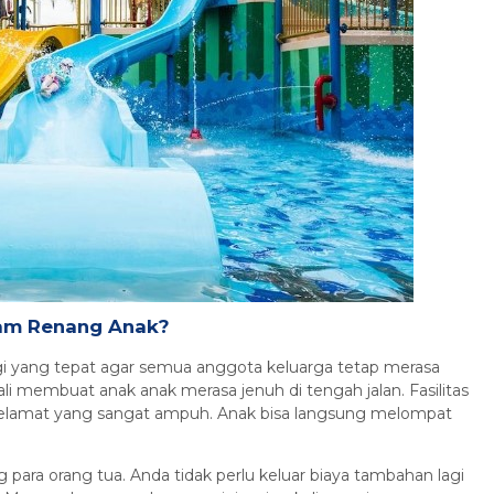
Paket Tour GWK Cultural Park
Bali
6 Jam
Rp 870.000
/ pax
*Mulai
lam Renang Anak?
gi yang tepat agar semua anggota keluarga tetap merasa
li membuat anak anak merasa jenuh di tengah jalan. Fasilitas
elamat yang sangat ampuh. Anak bisa langsung melompat
 para orang tua. Anda tidak perlu keluar biaya tambahan lagi