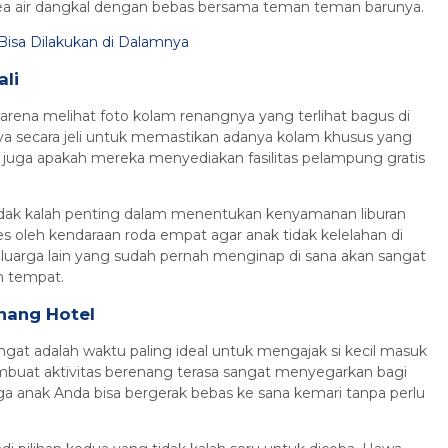
area air dangkal dengan bebas bersama teman teman barunya.
 Bisa Dilakukan di Dalamnya
ali
ena melihat foto kolam renangnya yang terlihat bagus di
nya secara jeli untuk memastikan adanya kolam khusus yang
juga apakah mereka menyediakan fasilitas pelampung gratis
idak kalah penting dalam menentukan kenyamanan liburan
es oleh kendaraan roda empat agar anak tidak kelelahan di
eluarga lain yang sudah pernah menginap di sana akan sangat
h tempat.
nang Hotel
gat adalah waktu paling ideal untuk mengajak si kecil masuk
embuat aktivitas berenang terasa sangat menyegarkan bagi
ga anak Anda bisa bergerak bebas ke sana kemari tanpa perlu