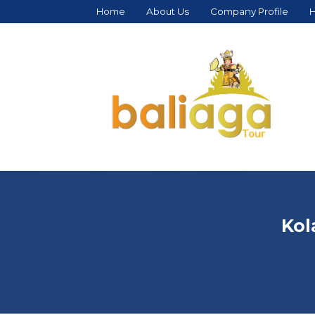
Home
About Us
Company Profile
H
Kol