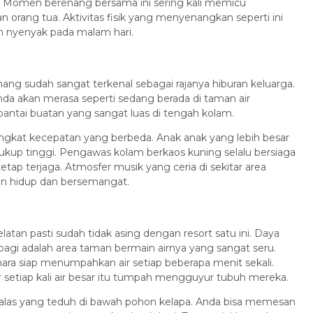
n. Momen berenang bersama ini sering kali memicu
 orang tua. Aktivitas fisik yang menyenangkan seperti ini
ih nyenyak pada malam hari.
mang sudah sangat terkenal sebagai rajanya hiburan keluarga.
nda akan merasa seperti sedang berada di taman air
antai buatan yang sangat luas di tengah kolam.
tingkat kecepatan yang berbeda. Anak anak yang lebih besar
cukup tinggi. Pengawas kolam berkaos kuning selalu bersiaga
ap terjaga. Atmosfer musik yang ceria di sekitar area
in hidup dan bersemangat.
atan pasti sudah tidak asing dengan resort satu ini. Daya
 pagi adalah area taman bermain airnya yang sangat seru.
ra siap menumpahkan air setiap beberapa menit sekali.
r setiap kali air besar itu tumpah mengguyur tubuh mereka.
 malas yang teduh di bawah pohon kelapa. Anda bisa memesan