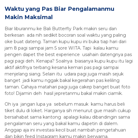
Waktu yang Pas Biar Pengalamanmu
Makin Maksimal
Biar liburanmu ke Bali Butterfly Park makin seru dan
berkesan ada nih sedikit bocoran soal waktu yang paling
oke buat dateng. Taman kupu kupu ini buka tiap hari dari
jam 8 pagi sampai jam 5 sore WITA. Tapi kalau kamu
pengen dapet the best experience usahain datengnya pas
pagi pagi deh. Kenapa? Soalnya biasanya kupu kupu itu lagi
aktif aktifnya terbang kesana kemari pas pagi sampai
menjelang siang. Selain itu udara pagi juga masih sejuk
banget jadi kamu nggak bakal kegerahan pas keliling
taman. Cahaya matahari pagi juga cakep banget buat foto
foto! Dijamin deh hasil jepretanmu bakal makin ciamik.
Oh iya jangan lupa ya sebelum masuk kamu harus beli
tiket dulu di loket. Harganya sih menurut gue masih cukup
bersahabat sama kantong apalagi kalau dibandingin sama
pengalaman seru yang bakal kamu dapetin di dalem.
Anggap aja ini investasi kecil buat nambah pengetahuan
dan bikin feed Instagram kamu makin berwarna.