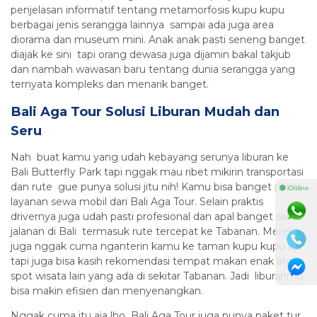
penjelasan informatif tentang metamorfosis kupu kupu
berbagai jenis serangga lainnya sampai ada juga area
diorama dan museum mini. Anak anak pasti seneng banget
diajak ke sini tapi orang dewasa juga dijamin bakal takjub
dan nambah wawasan baru tentang dunia serangga yang
ternyata kompleks dan menarik banget.
Bali Aga Tour Solusi Liburan Mudah dan
Seru
Nah buat kamu yang udah kebayang serunya liburan ke
Bali Butterfly Park tapi nggak mau ribet mikirin transportasi
dan rute gue punya solusi jitu nih! Kamu bisa banget pakai
⚫ Online
layanan sewa mobil dari Bali Aga Tour. Selain praktis
drivernya juga udah pasti profesional dan apal banget sama
jalanan di Bali termasuk rute tercepat ke Tabanan. Mereka
juga nggak cuma nganterin kamu ke taman kupu kupu aja
tapi juga bisa kasih rekomendasi tempat makan enak atau
spot wisata lain yang ada di sekitar Tabanan. Jadi liburanmu
bisa makin efisien dan menyenangkan.
Nggak cuma itu aja lho Bali Aga Tour juga punya paket tur