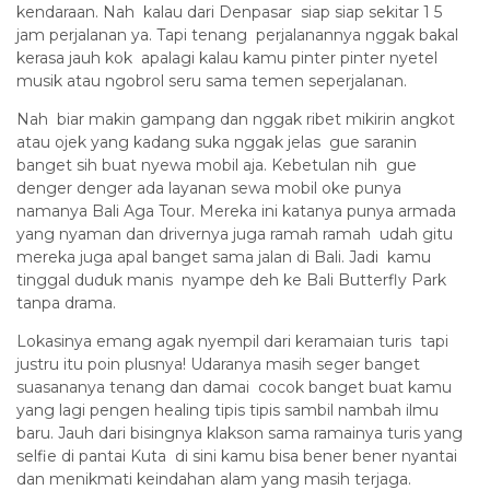
kendaraan. Nah kalau dari Denpasar siap siap sekitar 1 5
jam perjalanan ya. Tapi tenang perjalanannya nggak bakal
kerasa jauh kok apalagi kalau kamu pinter pinter nyetel
musik atau ngobrol seru sama temen seperjalanan.
Nah biar makin gampang dan nggak ribet mikirin angkot
atau ojek yang kadang suka nggak jelas gue saranin
banget sih buat nyewa mobil aja. Kebetulan nih gue
denger denger ada layanan sewa mobil oke punya
namanya Bali Aga Tour. Mereka ini katanya punya armada
yang nyaman dan drivernya juga ramah ramah udah gitu
mereka juga apal banget sama jalan di Bali. Jadi kamu
tinggal duduk manis nyampe deh ke Bali Butterfly Park
tanpa drama.
Lokasinya emang agak nyempil dari keramaian turis tapi
justru itu poin plusnya! Udaranya masih seger banget
suasananya tenang dan damai cocok banget buat kamu
yang lagi pengen healing tipis tipis sambil nambah ilmu
baru. Jauh dari bisingnya klakson sama ramainya turis yang
selfie di pantai Kuta di sini kamu bisa bener bener nyantai
dan menikmati keindahan alam yang masih terjaga.