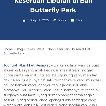
Keseruan Liburan di Bali
Butterfly Park
30 April 2025
277x
Blog
Home
»
Blog
»
Lokasi Waktu dan Keseruan Liburan di Bali
Butterfly Park
Tour Bali Plus Tiket Pesawat
– Eh kamu lagi nyari ide buat
liburan di Bali yang agak beda dari mainstream nggak
cuma pantai yang itu itu lagi atau gunung yang mendaki
daki? Nah gue punya nih satu tempat kece yang mungkin
belum banyak kamu denger tapi dijamin seru abis!
Namanya Bali Butterfly Park. Sesuai namanya tempat ini
surganya buat kamu yang demen banget sama segala
sesuatu yang berbau alam apalagi dunia serangga yang
warna warni dan unik. Serius deh siapa sangka kan kupu