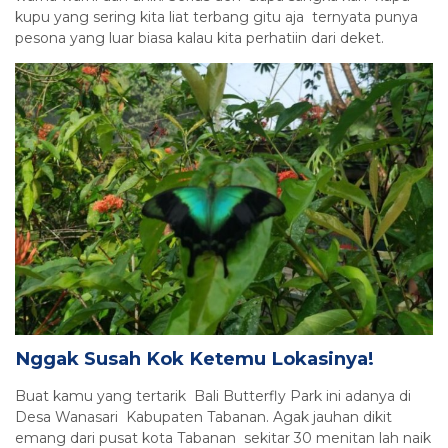
kupu yang sering kita liat terbang gitu aja ternyata punya
pesona yang luar biasa kalau kita perhatiin dari deket.
Nggak Susah Kok Ketemu Lokasinya!
Buat kamu yang tertarik Bali Butterfly Park ini adanya di
Desa Wanasari Kabupaten Tabanan. Agak jauhan dikit
emang dari pusat kota Tabanan sekitar 30 menitan lah naik