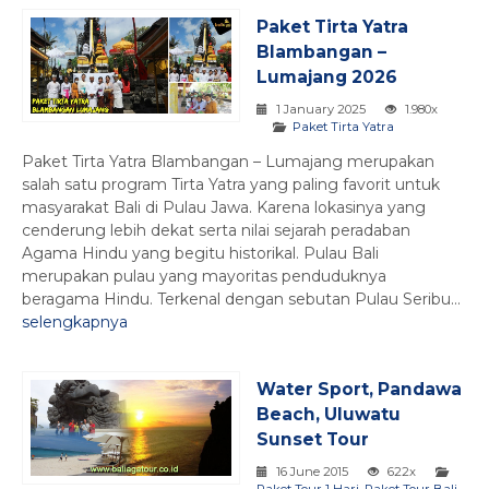
Paket Tirta Yatra
Blambangan –
Lumajang 2026
1 January 2025
1.980x
Paket Tirta Yatra
Paket Tirta Yatra Blambangan – Lumajang merupakan
salah satu program Tirta Yatra yang paling favorit untuk
masyarakat Bali di Pulau Jawa. Karena lokasinya yang
cenderung lebih dekat serta nilai sejarah peradaban
Agama Hindu yang begitu historikal. Pulau Bali
merupakan pulau yang mayoritas penduduknya
beragama Hindu. Terkenal dengan sebutan Pulau Seribu...
selengkapnya
Water Sport, Pandawa
Beach, Uluwatu
Sunset Tour
16 June 2015
622x
Paket Tour 1 Hari
,
Paket Tour Bali