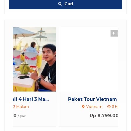
Cari
Penerbangan
Hotel
..
Paket Tour Vietnam 5 Hari 4 Mala...
P
Vietnam
5 Hari 4 Malam
Rp 8.799.000
/ pax