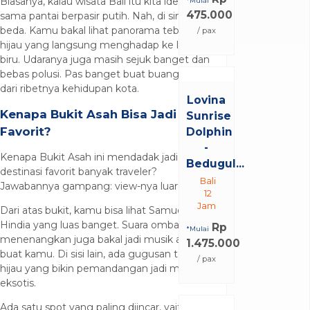
Biasanya, kalau wisata Bali itu kita identik
*Mulai
475.000
sama pantai berpasir putih. Nah, di sini
beda. Kamu bakal lihat panorama tebing
/ pax
hijau yang langsung menghadap ke laut
biru. Udaranya juga masih sejuk banget dan
bebas polusi. Pas banget buat buang penat
dari ribetnya kehidupan kota.
Lovina
Kenapa Bukit Asah Bisa Jadi
Sunrise
Favorit?
Dolphin
-
Kenapa Bukit Asah ini mendadak jadi
Bedugul...
destinasi favorit banyak traveler?
Bali
Jawabannya gampang: view-nya luar biasa!
12
Jam
Dari atas bukit, kamu bisa lihat Samudera
Hindia yang luas banget. Suara ombak yang
Rp
*Mulai
menenangkan juga bakal jadi musik alam
1.475.000
buat kamu. Di sisi lain, ada gugusan tebing
/ pax
hijau yang bikin pemandangan jadi makin
eksotis.
Ada satu spot yang paling diincar, yaitu area