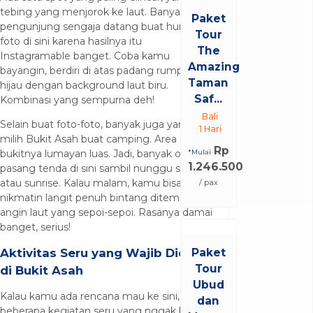
tebing yang menjorok ke laut. Banyak
Paket
pengunjung sengaja datang buat hunting
Tour
foto di sini karena hasilnya itu
The
Instagramable banget. Coba kamu
Amazing
bayangin, berdiri di atas padang rumput
Taman
hijau dengan background laut biru.
Saf...
Kombinasi yang sempurna deh!
Bali
Selain buat foto-foto, banyak juga yang
1 Hari
milih Bukit Asah buat camping. Area
Rp
bukitnya lumayan luas. Jadi, banyak orang
*Mulai
1.246.500
pasang tenda di sini sambil nunggu sunset
atau sunrise. Kalau malam, kamu bisa
/ pax
nikmatin langit penuh bintang ditemani
angin laut yang sepoi-sepoi. Rasanya damai
banget, serius!
Aktivitas Seru yang Wajib Dicoba
Paket
Tour
di Bukit Asah
Ubud
Kalau kamu ada rencana mau ke sini, nih
dan
beberapa kegiatan seru yang nggak boleh