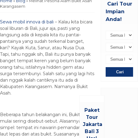
Home
»
Blog
»
Melihat Pesona Alam Bukit Asah
Cari Tour
Karangasem
Impian
Anda!
Sewa mobil innova di bali
– Kalau kita bicara
soal liburan di Bali, jujur aja, pasti yang
langsung ada di kepala kita itu pantai-
pantainya yang sudah terkenal banget,
kan? Kayak Kuta, Sanur, atau Nusa Dua.
Tapi, tahu nggak sih, Bali itu punya banyak
banget tempat keren yang belum banyak
orang tahu, istilahnya hidden gem atau
Cari
surga tersembunyi. Salah satu yang lagi hits
dan nggak kalah cantiknya itu ada di
Kabupaten Karangasem. Namanya Bukit
Asah.
Paket
Beberapa tahun belakangan ini, Bukit Asah
Tour
mulai sering disebut-sebut. Alasannya
Jakarta
simpel: tempat ini nawarin pemandangan
Bali 3
laut lepas dari atas bukit. Suasananya