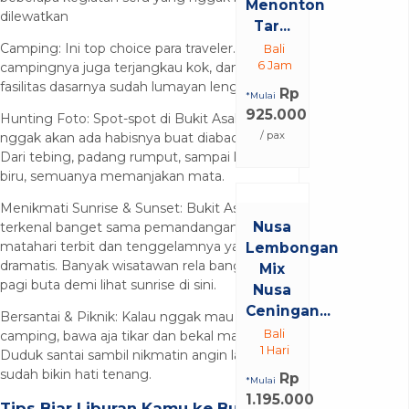
Menonton
dilewatkan
Tar...
Camping: Ini top choice para traveler. Tiket
Bali
6 Jam
campingnya juga terjangkau kok, dan
fasilitas dasarnya sudah lumayan lengkap.
Rp
*Mulai
925.000
Hunting Foto: Spot-spot di Bukit Asah
/ pax
nggak akan ada habisnya buat diabadikan.
Dari tebing, padang rumput, sampai laut
biru, semuanya memanjakan mata.
Menikmati Sunrise & Sunset: Bukit Asah
Nusa
terkenal banget sama pemandangan
matahari terbit dan tenggelamnya yang
Lembongan
dramatis. Banyak wisatawan rela bangun
Mix
pagi buta demi lihat sunrise di sini.
Nusa
Ceningan...
Bersantai & Piknik: Kalau nggak mau ribet
Bali
camping, bawa aja tikar dan bekal makanan.
1 Hari
Duduk santai sambil nikmatin angin laut aja
sudah bikin hati tenang.
Rp
*Mulai
1.195.000
Tips Biar Liburan Kamu ke Bukit