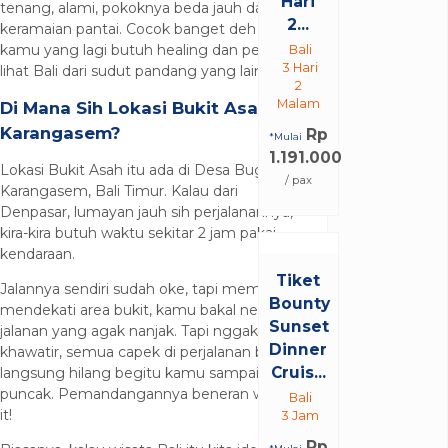
Hari
tenang, alami, pokoknya beda jauh dari
2...
keramaian pantai. Cocok banget deh buat
kamu yang lagi butuh healing dan pengen
Bali
3 Hari
lihat Bali dari sudut pandang yang lain.
2
Malam
Di Mana Sih Lokasi Bukit Asah
Karangasem?
Rp
*Mulai
1.191.000
Lokasi Bukit Asah itu ada di Desa Bugbug,
/ pax
Karangasem, Bali Timur. Kalau dari
Denpasar, lumayan jauh sih perjalanannya,
kira-kira butuh waktu sekitar 2 jam pakai
kendaraan.
Tiket
Jalannya sendiri sudah oke, tapi memang
Bounty
mendekati area bukit, kamu bakal nemuin
Sunset
jalanan yang agak nanjak. Tapi nggak usah
Dinner
khawatir, semua capek di perjalanan bakal
Cruis...
langsung hilang begitu kamu sampai di
puncak. Pemandangannya beneran worth
Bali
it!
3 Jam
Rp