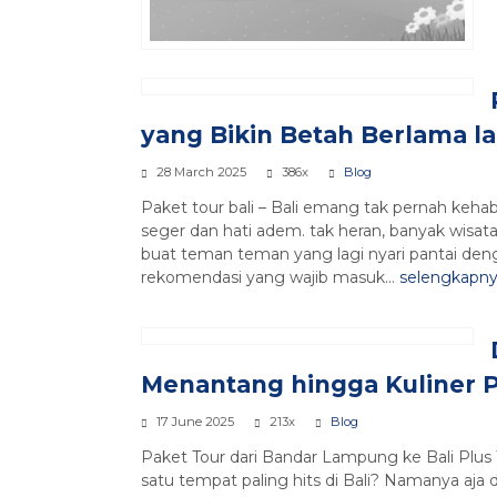
yang Bikin Betah Berlama l
28 March 2025
386x
Blog
Paket tour bali – Bali emang tak pernah kehabi
seger dan hati adem. tak heran, banyak wisata
buat teman teman yang lagi nyari pantai denga
rekomendasi yang wajib masuk...
selengkapn
Menantang hingga Kuliner P
17 June 2025
213x
Blog
Paket Tour dari Bandar Lampung ke Bali Plus 
satu tempat paling hits di Bali? Namanya aja 