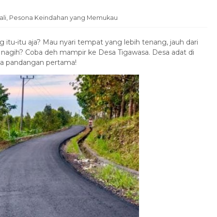
Bali, Pesona Keindahan yang Memukau
 itu-itu aja? Mau nyari tempat yang lebih tenang, jauh dari
n nagih? Coba deh mampir ke Desa Tigawasa. Desa adat di
ada pandangan pertama!
Hotel
Promo Paket Tour Lebaran di
Bali...
Bali
3 Hari 2 Malam
Rp 3.290.000
/ pax
*Mulai