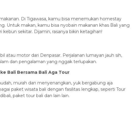
n makanan. Di Tigawasa, kamu bisa menemukan homestay
ng. Untuk makan, kamu bisa nyobain makanan khas Bali yang
ebun sekitar. Dijamin, rasanya bikin ketagihan!
l atau motor dari Denpasar. Perjalanan lumayan jauh sih,
n alam dan pengalaman yang nggak terlupakan.
e Bali Bersama Bali Aga Tour
 mudah, murah dan menyenangkan, yuk bergabung aja
ai paket wisata bali dengan fasilitas lengkap, seperti Tour
ibali, paket tour bali dan lain lain.