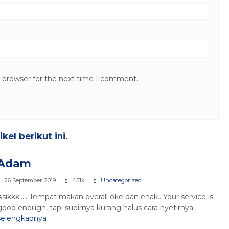
s browser for the next time I comment.
el berikut ini.
Adam
26 September 2019
451x
Uncategorized
Asikkk….. Tempat makan overall oke dan enak.. Your service is
good enough, tapi supirnya kurang halus cara nyetirnya.
selengkapnya