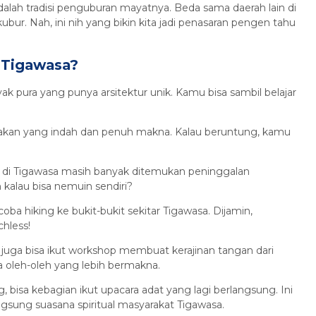
adalah tradisi penguburan mayatnya. Beda sama daerah lain di
ubur. Nah, ini nih yang bikin kita jadi penasaran pengen tahu
i Tigawasa?
 pura yang punya arsitektur unik. Kamu bisa sambil belajar
 gerakan yang indah dan penuh makna. Kalau beruntung, kamu
, di Tigawasa masih banyak ditemukan peninggalan
 kalau bisa nemuin sendiri?
oba hiking ke bukit-bukit sekitar Tigawasa. Dijamin,
hless!
mu juga bisa ikut workshop membuat kerajinan tangan dari
a oleh-oleh yang lebih bermakna.
, bisa kebagian ikut upacara adat yang lagi berlangsung. Ini
gsung suasana spiritual masyarakat Tigawasa.