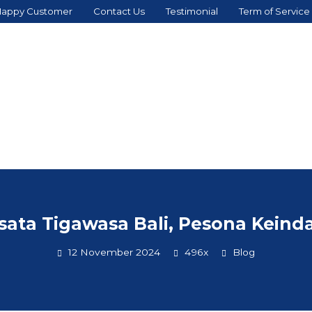
appy Customer
Contact Us
Testimonial
Term of Service
isata Tigawasa Bali, Pesona Kei
12 November 2024
496x
Blog