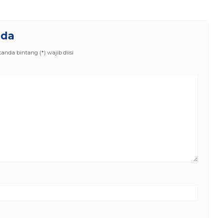
nda
nda bintang (*) wajib diisi