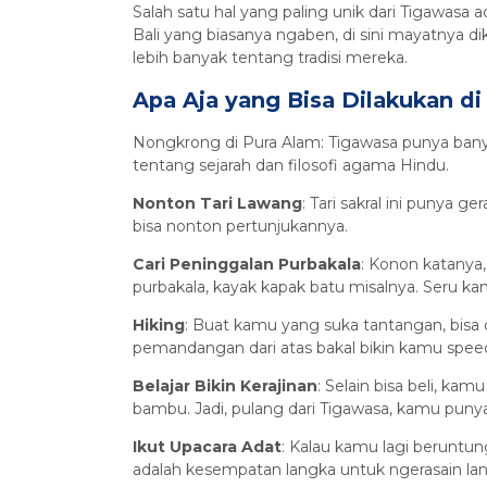
Salah satu hal yang paling unik dari Tigawasa 
Bali yang biasanya ngaben, di sini mayatnya dik
lebih banyak tentang tradisi mereka.
Apa Aja yang Bisa Dilakukan d
Nongkrong di Pura Alam: Tigawasa punya banyak
tentang sejarah dan filosofi agama Hindu.
Nonton Tari Lawang
: Tari sakral ini punya
bisa nonton pertunjukannya.
Cari Peninggalan Purbakala
: Konon katanya
purbakala, kayak kapak batu misalnya. Seru kan
Hiking
: Buat kamu yang suka tantangan, bisa c
pemandangan dari atas bakal bikin kamu speec
Belajar Bikin Kerajinan
: Selain bisa beli, ka
bambu. Jadi, pulang dari Tigawasa, kamu puny
Ikut Upacara Adat
: Kalau kamu lagi beruntung
adalah kesempatan langka untuk ngerasain lan