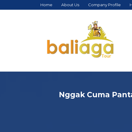
Home
About Us
Company Profile
H
Nggak Cuma Pantai!