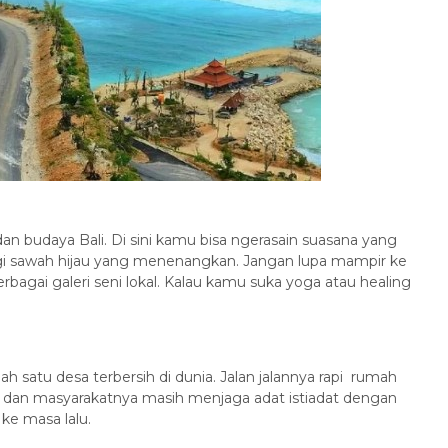
Tiket Bounty Sunset Dinner
Cruis...
Bali
3 Jam
Rp 475.000
/ pax
*Mulai
an budaya Bali. Di sini kamu bisa ngerasain suasana yang
lingi sawah hijau yang menenangkan. Jangan lupa mampir ke
gai galeri seni lokal. Kalau kamu suka yoga atau healing
lah satu desa terbersih di dunia. Jalan jalannya rapi rumah
ik dan masyarakatnya masih menjaga adat istiadat dengan
 ke masa lalu.