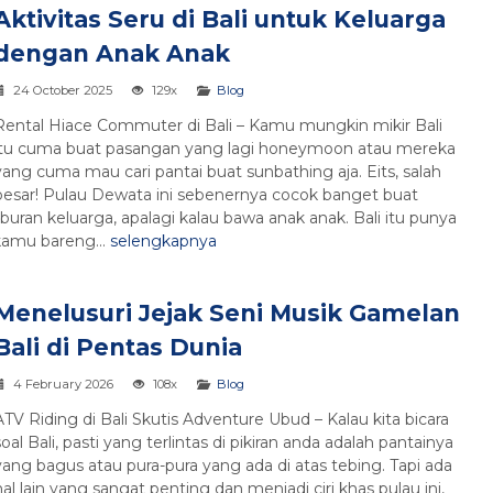
Aktivitas Seru di Bali untuk Keluarga
dengan Anak Anak
24 October 2025
129x
Blog
Rental Hiace Commuter di Bali – Kamu mungkin mikir Bali
itu cuma buat pasangan yang lagi honeymoon atau mereka
yang cuma mau cari pantai buat sunbathing aja. Eits, salah
besar! Pulau Dewata ini sebenernya cocok banget buat
liburan keluarga, apalagi kalau bawa anak anak. Bali itu punya
 kamu bareng...
selengkapnya
Menelusuri Jejak Seni Musik Gamelan
Bali di Pentas Dunia
4 February 2026
108x
Blog
ATV Riding di Bali Skutis Adventure Ubud – Kalau kita bicara
soal Bali, pasti yang terlintas di pikiran anda adalah pantainya
yang bagus atau pura-pura yang ada di atas tebing. Tapi ada
hal lain yang sangat penting dan menjadi ciri khas pulau ini,