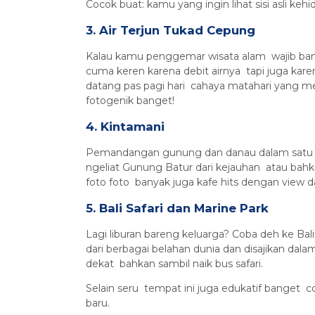
Cocok buat: kamu yang ingin lihat sisi asli ke
3. Air Terjun Tukad Cepung
Kalau kamu penggemar wisata alam wajib bang
cuma keren karena debit airnya tapi juga karen
datang pas pagi hari cahaya matahari yang m
fotogenik banget!
4. Kintamani
Pemandangan gunung dan danau dalam satu te
ngeliat Gunung Batur dari kejauhan atau bahk
foto foto banyak juga kafe hits dengan view 
5. Bali Safari dan Marine Park
Lagi liburan bareng keluarga? Coba deh ke Bali
dari berbagai belahan dunia dan disajikan dala
dekat bahkan sambil naik bus safari.
Selain seru tempat ini juga edukatif banget 
baru.