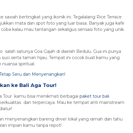
 sawah bertingkat yang ikonik ini. Tegalalang Rice Terrace
kan mata dan spot foto yang luar biasa. Banyak juga kafe
 coba kalau mau tantangan sekaligus sensasi foto yang unik.
ho salah satunya Goa Gajah di daerah Bedulu. Gua ini punya
am suci serta taman hijau. Tempat ini cocok buat kamu yang
nuansa spiritual.
i Tetap Seru dan Menyenangkan!
kan ke Bali Aga Tour!
Aga Tour kamu bisa menikmati berbagai
paket tour bali
erkualitas dan terpercaya. Mau ke tempat anti mainstream
iatur!
n menyenangkan bareng driver lokal yang ramah dan tahu
buran impian kamu tanpa repot!