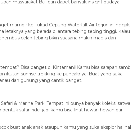
hidupan masyarakat Bali dan dapet banyak insight budaya.
et mampir ke Tukad Cepung Waterfall. Air terjun ini nggak
a letaknya yang berada di antara tebing tebing tinggi. Kalau
enembus celah tebing bikin suasana makin magis dan
mpat? Bisa banget di Kintamani! Kamu bisa sarapan sambil
an ikutan sunrise trekking ke puncaknya. Buat yang suka
danau dan gunung yang cantik banget.
 Safari & Marine Park. Tempat ini punya banyak koleksi satwa
m bentuk safari ride jadi kamu bisa lihat hewan hewan dari
cocok buat anak anak ataupun kamu yang suka eksplor hal hal