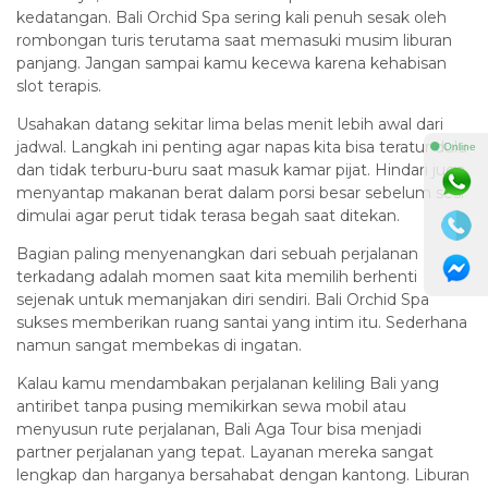
kedatangan. Bali Orchid Spa sering kali penuh sesak oleh
rombongan turis terutama saat memasuki musim liburan
panjang. Jangan sampai kamu kecewa karena kehabisan
slot terapis.
Usahakan datang sekitar lima belas menit lebih awal dari
jadwal. Langkah ini penting agar napas kita bisa teratur dulu
⚫ Online
dan tidak terburu-buru saat masuk kamar pijat. Hindari juga
menyantap makanan berat dalam porsi besar sebelum sesi
dimulai agar perut tidak terasa begah saat ditekan.
Bagian paling menyenangkan dari sebuah perjalanan
terkadang adalah momen saat kita memilih berhenti
sejenak untuk memanjakan diri sendiri. Bali Orchid Spa
sukses memberikan ruang santai yang intim itu. Sederhana
namun sangat membekas di ingatan.
Kalau kamu mendambakan perjalanan keliling Bali yang
antiribet tanpa pusing memikirkan sewa mobil atau
menyusun rute perjalanan, Bali Aga Tour bisa menjadi
partner perjalanan yang tepat. Layanan mereka sangat
lengkap dan harganya bersahabat dengan kantong. Liburan