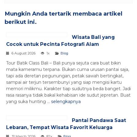
Mungkin Anda tertarik membaca artikel
berikut ini.
Wisata Bali yang
Cocok untuk Pecinta Fotografi Alam
6 August 2026
1x
Blog
Tour Batik Class Bali – Bali punya sejuta cara buat bikin
mata kameramu terpana. Bukan cuma urusan pantai saja,
tapi ada deretan pegunungan, petak sawah bertingkat,
sampai air terjun tersembunyi yang siap mengisi kartu
memori milikmu. Karakter tiap sudutnya beda banget. Jadi
rasa rasanya tidak bakal kehabisan ide sudut jepretan. Buat
yang suka hunting ...
selengkapnya
Pantai Pandawa Saat
Lebaran, Tempat Wisata Favorit Keluarga
31 March 2026
82x
Blog