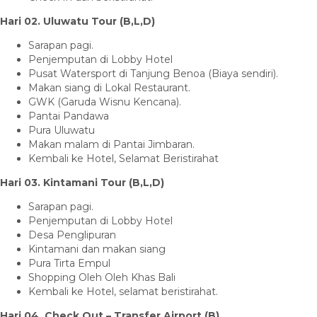
Hari 0
2
. Uluwatu Tour
(B
,L,D
)
Sarapan pagi.
Penjemputan di Lobby Hotel
Pusat Watersport di Tanjung Benoa (Biaya sendiri).
Makan siang di Lokal Restaurant.
GWK (Garuda Wisnu Kencana).
Pantai Pandawa
Pura Uluwatu
Makan malam di Pantai Jimbaran.
Kembali ke Hotel, Selamat Beristirahat
Hari 03
. Kintamani
Tour
(B
,L,D
)
Sarapan pagi.
Penjemputan di Lobby Hotel
Desa Penglipuran
Kintamani dan makan siang
Pura Tirta Empul
Shopping Oleh Oleh Khas Bali
Kembali ke Hotel, selamat beristirahat.
Hari 04
. Check Out –
Transfer Airport (B
)