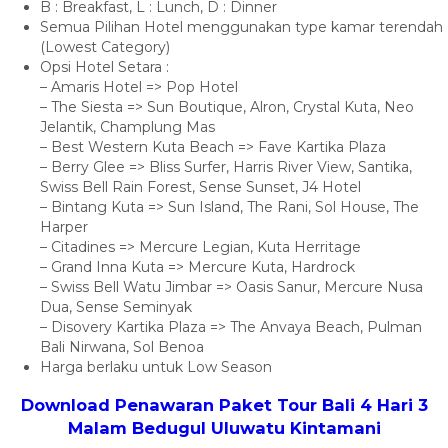
B : Breakfast, L : Lunch, D : Dinner
Semua Pilihan Hotel menggunakan type kamar terendah
(Lowest Category)
Opsi Hotel Setara :
– Amaris Hotel => Pop Hotel
– The Siesta => Sun Boutique, Alron, Crystal Kuta, Neo
Jelantik, Champlung Mas
– Best Western Kuta Beach => Fave Kartika Plaza
– Berry Glee => Bliss Surfer, Harris River View, Santika,
Swiss Bell Rain Forest, Sense Sunset, J4 Hotel
– Bintang Kuta => Sun Island, The Rani, Sol House, The
Harper
– Citadines => Mercure Legian, Kuta Herritage
– Grand Inna Kuta => Mercure Kuta, Hardrock
– Swiss Bell Watu Jimbar => Oasis Sanur, Mercure Nusa
Dua, Sense Seminyak
– Disovery Kartika Plaza => The Anvaya Beach, Pulman
Bali Nirwana, Sol Benoa
Harga berlaku untuk Low Season
Download Penawaran Paket Tour Bali 4 Hari 3
Malam Bedugul Uluwatu Kintamani