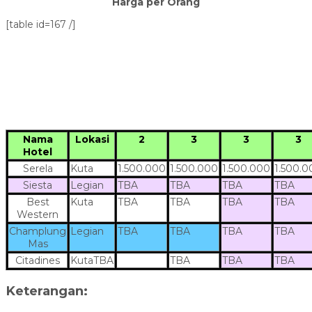
Harga per Orang
[table id=167 /]
Nama
Lokasi
2
3
3
3
Hotel
Serela
Kuta
1.500.000
1.500.000
1.500.000
1.500.0
Siesta
Legian
TBA
TBA
TBA
TBA
Best
Kuta
TBA
TBA
TBA
TBA
Western
Champlung
Legian
TBA
TBA
TBA
TBA
Mas
Citadines
KutaTBA
TBA
TBA
TBA
Keterangan: