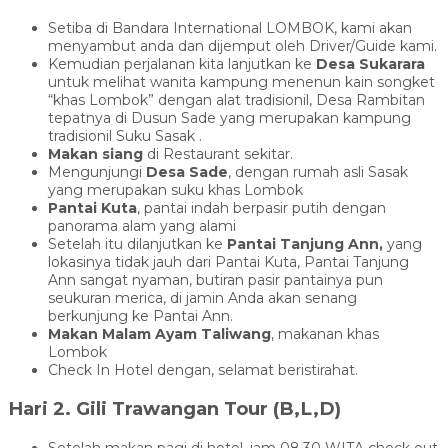
Setiba di Bandara International LOMBOK, kami akan
menyambut anda dan dijemput oleh Driver/Guide kami.
Kemudian perjalanan kita lanjutkan ke
Desa Sukarara
untuk melihat wanita kampung menenun kain songket
“khas Lombok” dengan alat tradisionil, Desa Rambitan
tepatnya di Dusun Sade yang merupakan kampung
tradisionil Suku Sasak .
Makan siang
di Restaurant sekitar.
Mengunjungi
Desa Sade
, dengan rumah asli Sasak
yang merupakan suku khas Lombok
Pantai Kuta
, pantai indah berpasir putih dengan
panorama alam yang alami
Setelah itu dilanjutkan ke
Pantai Tanjung Ann
,
yang
lokasinya tidak jauh dari Pantai Kuta, Pantai Tanjung
Ann sangat nyaman, butiran pasir pantainya pun
seukuran merica, di jamin Anda akan senang
berkunjung ke Pantai Ann.
Makan Malam Ayam Taliwang
, makanan khas
Lombok
Check In Hotel dengan, selamat beristirahat.
Hari 2. Gili Trawangan Tour (B,L,D)
Setelah makan pagi di hotel, jam 08.30 WITA check out