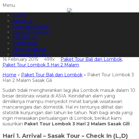
Menu
Home
082144665050
Hotline
About Us
Informasi lebih lanjut?
Kontak Kami
Company Profile
Happy Customer
Paket Tour Lombok 3 Hari 2
Contact Us
Testimonial
Malam Sasak Gili
Term of Service
Kerjasama Agent
16 February 2015
499x
Paket Tour Bali dan Lombok
,
Paket Tour Lombok 3 Hari 2 Malam
Home
»
Paket Tour Bali dan Lombok
»
Paket Tour Lombok 3
Hari 2 Malam Sasak Gili
Sudah tidak mengherankan lagi jika Lombok masuk dalam 10
besar destinasi wisata di ASIA. Keindahan alam yang
dimilikinya mampu menyedot minat banyak wisatawan
mancanegara dan domestik. Hal ini tentunya dilihat dari
statistik kunjungan dari tahun ke tahun. Nah bagi anda yang
ingin merasakan pertualangan di Lombok, berikut kami
susunkan
Paket Tour Lombok 3 Hari 2 Malam Sasak Gili
:
Hari 1. Arrival – Sasak Tour – Check In (L,D)