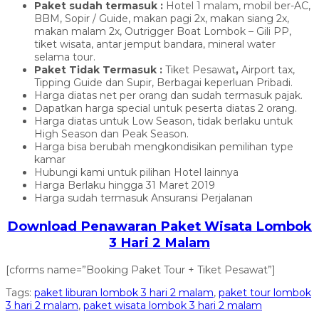
Paket sudah termasuk :
Hotel 1 malam, mobil ber-AC,
BBM, Sopir / Guide, makan pagi 2x, makan siang 2x,
makan malam 2x, Outrigger Boat Lombok – Gili PP,
tiket wisata, antar jemput bandara, mineral water
selama tour.
Paket Tidak Termasuk :
Tiket Pesawat
,
Airport tax,
Tipping Guide dan Supir, Berbagai keperluan Pribadi.
Harga diatas net per orang dan sudah termasuk pajak.
Dapatkan harga special untuk peserta diatas 2 orang.
Harga diatas untuk Low Season, tidak berlaku untuk
High Season dan Peak Season.
Harga bisa berubah mengkondisikan pemilihan type
kamar
Hubungi kami untuk pilihan Hotel lainnya
Harga Berlaku hingga 31 Maret 2019
Harga sudah termasuk Ansuransi Perjalanan
Download Penawaran Paket Wisata Lombok
3 Hari 2 Malam
[cforms name=”Booking Paket Tour + Tiket Pesawat”]
Tags:
paket liburan lombok 3 hari 2 malam
,
paket tour lombok
3 hari 2 malam
,
paket wisata lombok 3 hari 2 malam