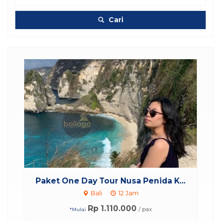
Cari
Paket One Day Tour Nusa Penida K...
P
Bali
12 Jam
Rp 1.110.000
/ pax
*Mulai