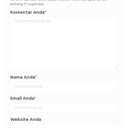
bintang (*) wajib diisi
Komentar Anda
*
Nama Anda
*
Email Anda
*
Website Anda