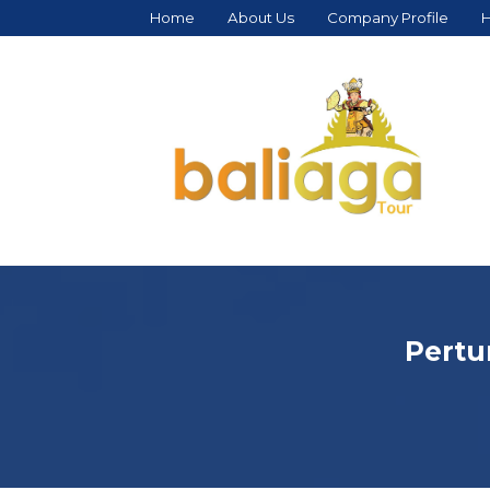
Home
About Us
Company Profile
H
Pertu