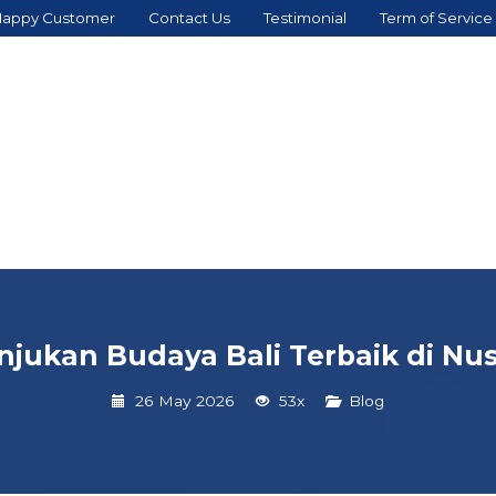
appy Customer
Contact Us
Testimonial
Term of Service
njukan Budaya Bali Terbaik di Nu
26 May 2026
53x
Blog