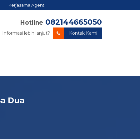
Kerjasama Agent
082144665050
Hotline
Informasi lebih lanjut?
Kontak Kami
sa Dua