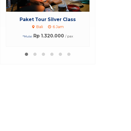
Paket Tour Jakarta Bali 3 Hari
Paket Makan 
2...
B
Bali
3 Hari 2 Malam
B
Rp 1.191.000
Rp 
/ pax
*Mulai
*Mulai