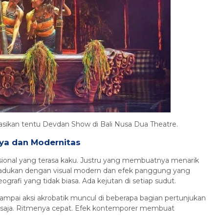
Paket Tour Silver Class
Bali
6 Jam
Rp 1.320.000
/ pax
*Mulai
asikan tentu Devdan Show di Bali Nusa Dua Theatre.
ya dan Modernitas
ional yang terasa kaku. Justru yang membuatnya menarik
padukan dengan visual modern dan efek panggung yang
afi yang tidak biasa. Ada kejutan di setiap sudut.
 sampai aksi akrobatik muncul di beberapa bagian pertunjukan
u saja. Ritmenya cepat. Efek kontemporer membuat