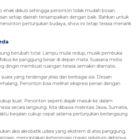
p enak diikuti sehingga penonton tidak mudah bosan.
san setiap daerah tersampaikan dengan baik. Bahkan untuk
k menonton pertunjukan budaya, show ini tetap terasa menarik
eda
gsung berubah total. Lampu mulai redup, musik pembuka
i fokus ke panggung besar di depan mata. Suasana mistis
g dingin membuat ruangan terasa semakin dramatis.
ara yang terdengar jelas dari berbagai sisi. Desain
rhalang. Penonton bisa melihat ekspresi penari dengan
 cukup kuat. Penonton seperti diajak masuk ke dalam
nesia secara langsung. Kita dibawa melintasi Jawa, Sumatra,
ktu berjalan cukup cepat selama pertunjukan berlangsung
akukan aksi akrobatik udara yang ekstrem di atas panggung.
samaan, menciptakan keheningan magis sebelum akhirnya