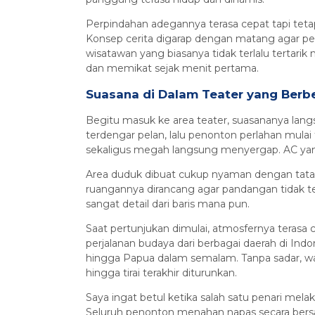
Perpindahan adegannya terasa cepat tapi teta
Konsep cerita digarap dengan matang agar pe
wisatawan yang biasanya tidak terlalu tertari
dan memikat sejak menit pertama.
Suasana di Dalam Teater yang Berb
Begitu masuk ke area teater, suasananya lan
terdengar pelan, lalu penonton perlahan mula
sekaligus megah langsung menyergap. AC yan
Area duduk dibuat cukup nyaman dengan tata su
ruangannya dirancang agar pandangan tidak te
sangat detail dari baris mana pun.
Saat pertunjukan dimulai, atmosfernya terasa
perjalanan budaya dari berbagai daerah di Indo
hingga Papua dalam semalam. Tanpa sadar, wa
hingga tirai terakhir diturunkan.
Saya ingat betul ketika salah satu penari mel
Seluruh penonton menahan napas secara ber