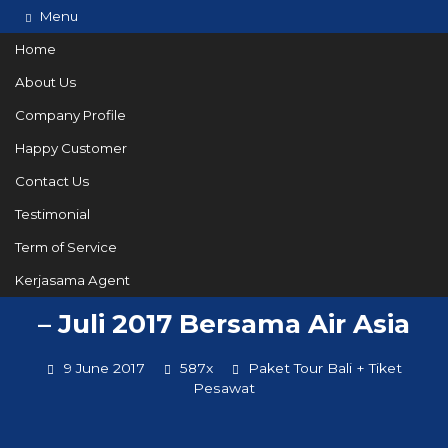
Menu
Home
About Us
Company Profile
082144665050
Hotline
Happy Customer
Informasi lebih lanjut?
Kontak Kami
Contact Us
Testimonial
Term of Service
Promo Liburan ke Bali Juni
Kerjasama Agent
– Juli 2017 Bersama Air Asia
9 June 2017
587x
Paket Tour Bali + Tiket
Pesawat