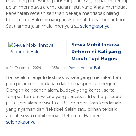
mulai berganti warna jadi keunguan. Angin malam bertiup
pelan membawa aroma garam laut yang khas, membuat
kepenatan setelah seharian bekerja mendadak hilang
begitu saja. Bali memang tidak pernah benar benar tidur.
Saat lampu jalan mulai menyala s...
selengkapnya
Sewa Mobil Innova
Reborn di Bali yang
Murah Tapi Bagus
14 December 2024
453x
Rental Mobil di Bali
Bali selalu menjadi destinasi wisata yang memikat hati
para pelancong, baik dari dalam maupun luar negeri.
Dengan keindahan alam, budaya yang kental, serta
tempat-tempat wisata yang tersebar di berbagai sudut
pulau, perjalanan wisata di Bali memerlukan kendaraan
yang nyaman dan fleksibel. Salah satu pilihan terbaik
adalah sewa mobil Innova Reborn di Bali ber...
selengkapnya