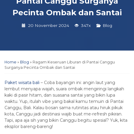
Pantai Canggu Surganya
Pecinta Ombak dan Santai
20 November 2024
347x
Blog
Home
»
Blog
»
Ragam Keseruan Liburan di Pantai Canggu
Surganya Pecinta Ombak dan Santai
Paket wisata bali
– Coba bayangin ini: angin laut yang
lembut menyapa wajah, suara ombak mengiringi langkah
kaki di pasir hitam, dan suasana santai yang bikin lupa
waktu. Yup, itulah vibe yang bakal kamu temuin di Pantai
Canggu, Bali. Kalau bosan sama rutinitas atau hiruk pikuk
kota, Canggu jadi destinasi wajib buat me-refresh pikiran.
Tapi, apa aja sih yang bikin Canggu begitu spesial? Yuk, kita
eksplor bareng-bareng!