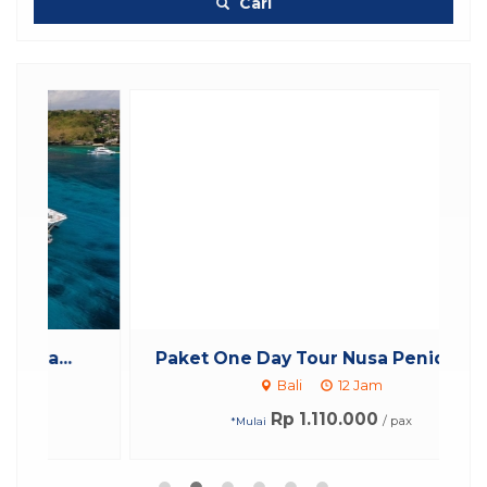
Cari
Paket One Day Tour Nusa Penida K...
P
Bali
12 Jam
Rp 1.110.000
/ pax
*Mulai