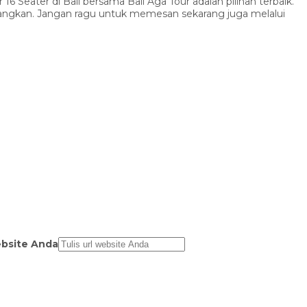
 Seater di Bali bersama Bali Aga Tour adalah pilihan terbaik.
enangkan. Jangan ragu untuk memesan sekarang juga melalui
bsite Anda