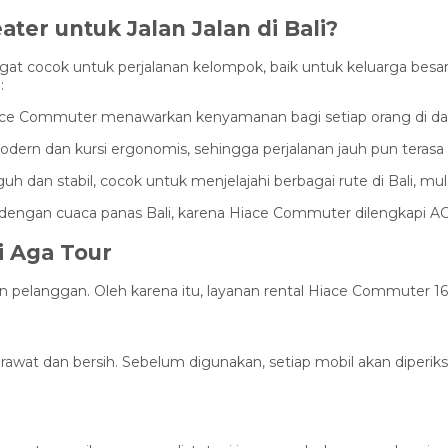
er untuk Jalan Jalan di Bali?
ngat cocok untuk perjalanan kelompok, baik untuk keluarga bes
:
ace Commuter menawarkan kenyamanan bagi setiap orang di da
r modern dan kursi ergonomis, sehingga perjalanan jauh pun tera
dan stabil, cocok untuk menjelajahi berbagai rute di Bali, mula
ir dengan cuaca panas Bali, karena Hiace Commuter dilengkapi A
i Aga Tour
langgan. Oleh karena itu, layanan rental Hiace Commuter 16 Sea
rawat dan bersih. Sebelum digunakan, setiap mobil akan diper