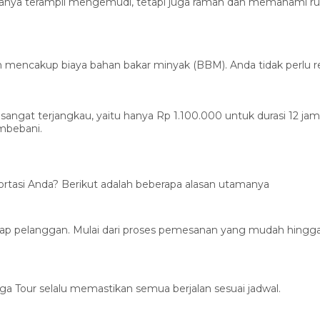
hanya terampil mengemudi, tetapi juga ramah dan memahami ru
 mencakup biaya bahan bakar minyak (BBM). Anda tidak perlu r
ngat terjangkau, yaitu hanya Rp 1.100.000 untuk durasi 12 jam.
mbebani.
rtasi Anda? Berikut adalah beberapa alasan utamanya
iap pelanggan. Mulai dari proses pemesanan yang mudah hingga 
Aga Tour selalu memastikan semua berjalan sesuai jadwal.