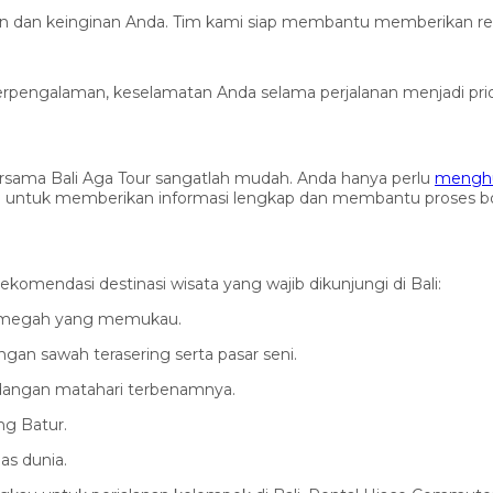
 dan keinginan Anda. Tim kami siap membantu memberikan rekom
erpengalaman, keselamatan Anda selama perjalanan menjadi prio
rsama Bali Aga Tour sangatlah mudah. Anda hanya perlu
menghu
aja untuk memberikan informasi lengkap dan membantu proses b
omendasi destinasi wisata yang wajib dikunjungi di Bali:
ng megah yang memukau.
an sawah terasering serta pasar seni.
ndangan matahari terbenamnya.
ng Batur.
as dunia.