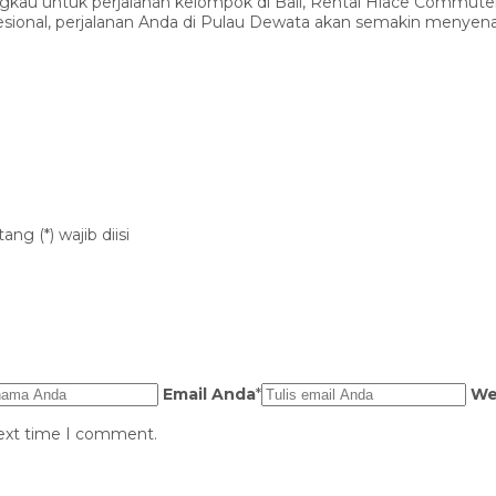
gkau untuk perjalanan kelompok di Bali, Rental Hiace Commuter 16
rofesional, perjalanan Anda di Pulau Dewata akan semakin meny
ng (*) wajib diisi
Email Anda
*
We
next time I comment.