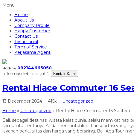
Menu
Home
About Us
Company Profile
Happy Customer
Contact Us
Testimonial
Term of Service
Kerjasama Agent
082144665050
Hotline
Informasi lebih lanjut?
Kontak Kami
Rental Hiace Commuter 16 Sea
13 December 2024
415x
Uncategorized
Home
»
Uncategorized
»
Rental Hiace Commuter 16 Seater di
Bali, sebagai destinasi wisata kelas dunia, selalu memikat ha
semua itu, tentunya Anda membutuhkan transportasi yang nyam
layanan berkualitas dan harga yang bersaing, Bali Aga Tour men