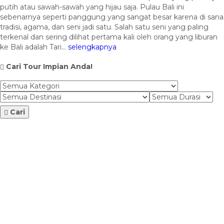
putih atau sawah-sawah yang hijau saja. Pulau Bali ini
sebenarnya seperti panggung yang sangat besar karena di sana
tradisi, agama, dan seni jadi satu. Salah satu seni yang paling
terkenal dan sering dilihat pertama kali oleh orang yang liburan
ke Bali adalah Tari...
selengkapnya
Cari Tour Impian Anda!
Cari
Lihat Detail
Paket Tour 3 Negara Malaysia - S...
3 Negara (Malaysia, Singapore, Thailand)
7 Hari 6 Malam
Rp 9.900.000
/ pax
Penerbangan
Hotel