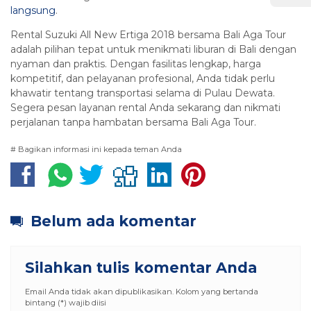
langsung
.
Rental Suzuki All New Ertiga 2018 bersama Bali Aga Tour
adalah pilihan tepat untuk menikmati liburan di Bali dengan
nyaman dan praktis. Dengan fasilitas lengkap, harga
kompetitif, dan pelayanan profesional, Anda tidak perlu
khawatir tentang transportasi selama di Pulau Dewata.
Segera pesan layanan rental Anda sekarang dan nikmati
perjalanan tanpa hambatan bersama Bali Aga Tour.
# Bagikan informasi ini kepada teman Anda
Belum ada komentar
Silahkan tulis komentar Anda
Email Anda tidak akan dipublikasikan. Kolom yang bertanda
bintang (*) wajib diisi