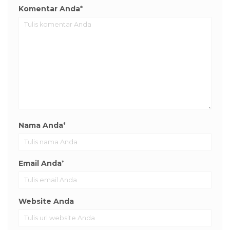
Komentar Anda
*
Nama Anda
*
Email Anda
*
Website Anda