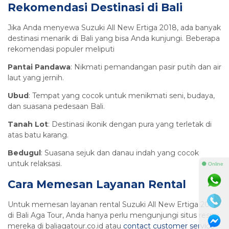
Rekomendasi Destinasi di Bali
Jika Anda menyewa Suzuki All New Ertiga 2018, ada banyak
destinasi menarik di Bali yang bisa Anda kunjungi. Beberapa
rekomendasi populer meliputi
Pantai Pandawa
: Nikmati pemandangan pasir putih dan air
laut yang jernih.
Ubud
: Tempat yang cocok untuk menikmati seni, budaya,
dan suasana pedesaan Bali.
Tanah Lot
: Destinasi ikonik dengan pura yang terletak di
atas batu karang.
Bedugul
: Suasana sejuk dan danau indah yang cocok
untuk relaksasi.
⚫ Online
Cara Memesan Layanan Rental
Untuk memesan layanan rental Suzuki All New Ertiga 2018
di Bali Aga Tour, Anda hanya perlu mengunjungi situs resmi
mereka di baliagatour.co.id atau
contact customer service