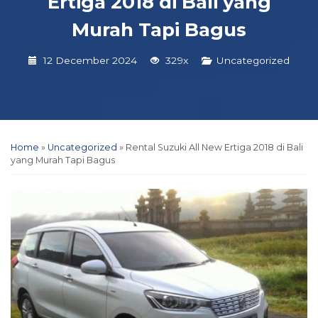
Ertiga 2018 di Bali yang
Murah Tapi Bagus
12 December 2024
329x
Uncategorized
Home
»
Uncategorized
»
Rental Suzuki All New Ertiga 2018 di Bali
yang Murah Tapi Bagus