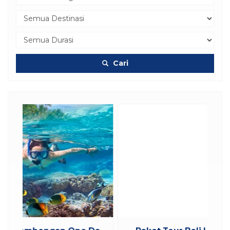
Cari
Hotel