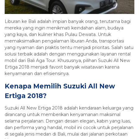
Liburan ke Bali adalah impian banyak orang, terutama bagi
mereka yang ingin menikmati keindahan alam, budaya
yang kaya, dan kuliner khas Pulau Dewata. Untuk
memaksimalkan pengalaman liburan Anda, transportasi
yang nyaman dan praktis tentu menjadi prioritas. Salah satu
solusi terbaik adalah dengan menggunakan layanan rental
mobil dari Bali Aga Tour. Khususnya, pilihan Suzuki All New
Ertiga 2018 menjadi favorit banyak wisatawan karena
kenyamanan dan efisiensinya.
Kenapa Memilih Suzuki All New
Ertiga 2018?
Suzuki All New Ertiga 2018 adalah kendaraan keluarga yang
dirancang untuk memberikan kenyamanan maksimal
selama perjalanan. Dengan desain elegan, kabin yang luas,
dan performa yang handal, mobil ini cocok untuk perjalanan
di segala jenis medan di Bali, mulai dari jalanan perkotaan