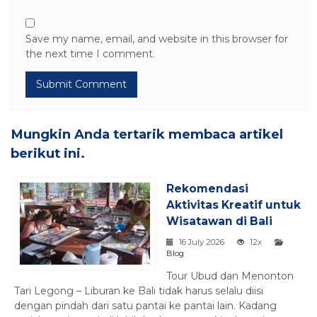
Save my name, email, and website in this browser for
the next time I comment.
Mungkin Anda tertarik membaca artikel
berikut ini.
Rekomendasi
Aktivitas Kreatif untuk
Wisatawan di Bali
16 July 2026
12x
Blog
Tour Ubud dan Menonton
Tari Legong – Liburan ke Bali tidak harus selalu diisi
dengan pindah dari satu pantai ke pantai lain. Kadang