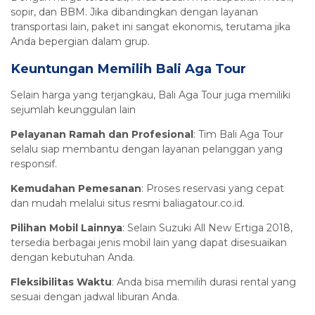
sopir, dan BBM. Jika dibandingkan dengan layanan
transportasi lain, paket ini sangat ekonomis, terutama jika
Anda bepergian dalam grup.
Keuntungan Memilih Bali Aga Tour
Selain harga yang terjangkau, Bali Aga Tour juga memiliki
sejumlah keunggulan lain
Pelayanan Ramah dan Profesional
: Tim Bali Aga Tour
selalu siap membantu dengan layanan pelanggan yang
responsif.
Kemudahan Pemesanan
: Proses reservasi yang cepat
dan mudah melalui situs resmi baliagatour.co.id.
Pilihan Mobil Lainnya
: Selain Suzuki All New Ertiga 2018,
tersedia berbagai jenis mobil lain yang dapat disesuaikan
dengan kebutuhan Anda.
Fleksibilitas Waktu
: Anda bisa memilih durasi rental yang
sesuai dengan jadwal liburan Anda.