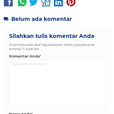
Belum ada komentar
Silahkan tulis komentar Anda
Email Anda tidak akan dipublikasikan. Kolom yang bertanda
bintang (*) wajib diisi
Komentar Anda
*
Nama Anda
*