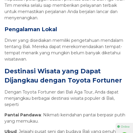
Tim mereka selalu siap memberikan pelayanan terbaik
untuk memastikan perjalanan Anda berjalan lancar dan
menyenangkan.
Pengalaman Lokal
Driver yang disediakan memiliki pengetahuan mendalam
tentang Bali. Mereka dapat merekomendasikan tempat-
tempat menarik yang mungkin belum banyak diketahui
wisatawan.
Destinasi Wisata yang Dapat
Dijangkau dengan Toyota Fortuner
Dengan Toyota Fortuner dari Bali Aga Tour, Anda dapat
menjangkau berbagai destinasi wisata populer di Bali,
seperti
Pantai Pandawa
: Nikmati keindahan pantai berpasir putih
yang memukau.
⚫ Online
Ubud
: Jelajahi pusat seni dan budaya Bali yang penuh