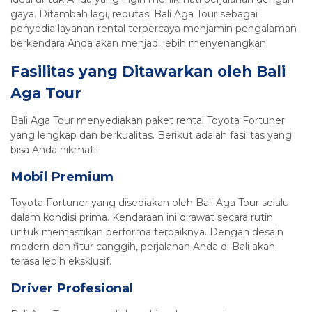
gaya. Ditambah lagi, reputasi Bali Aga Tour sebagai
penyedia layanan rental terpercaya menjamin pengalaman
berkendara Anda akan menjadi lebih menyenangkan.
Fasilitas yang Ditawarkan oleh Bali
Aga Tour
Bali Aga Tour menyediakan paket rental Toyota Fortuner
yang lengkap dan berkualitas. Berikut adalah fasilitas yang
bisa Anda nikmati
Mobil Premium
Toyota Fortuner yang disediakan oleh Bali Aga Tour selalu
dalam kondisi prima. Kendaraan ini dirawat secara rutin
untuk memastikan performa terbaiknya. Dengan desain
modern dan fitur canggih, perjalanan Anda di Bali akan
terasa lebih eksklusif.
Driver Profesional