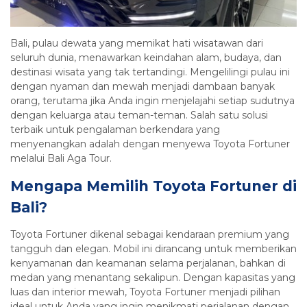
Bali, pulau dewata yang memikat hati wisatawan dari
seluruh dunia, menawarkan keindahan alam, budaya, dan
destinasi wisata yang tak tertandingi. Mengelilingi pulau ini
dengan nyaman dan mewah menjadi dambaan banyak
orang, terutama jika Anda ingin menjelajahi setiap sudutnya
dengan keluarga atau teman-teman. Salah satu solusi
terbaik untuk pengalaman berkendara yang
menyenangkan adalah dengan menyewa Toyota Fortuner
melalui Bali Aga Tour.
Mengapa Memilih Toyota Fortuner di
Bali?
Toyota Fortuner dikenal sebagai kendaraan premium yang
tangguh dan elegan. Mobil ini dirancang untuk memberikan
kenyamanan dan keamanan selama perjalanan, bahkan di
medan yang menantang sekalipun. Dengan kapasitas yang
luas dan interior mewah, Toyota Fortuner menjadi pilihan
ideal untuk Anda yang ingin menikmati perjalanan dengan