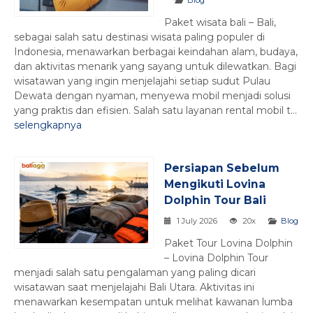
Paket wisata bali – Bali,
sebagai salah satu destinasi wisata paling populer di
Indonesia, menawarkan berbagai keindahan alam, budaya,
dan aktivitas menarik yang sayang untuk dilewatkan. Bagi
wisatawan yang ingin menjelajahi setiap sudut Pulau
Dewata dengan nyaman, menyewa mobil menjadi solusi
yang praktis dan efisien. Salah satu layanan rental mobil t...
selengkapnya
Persiapan Sebelum
Mengikuti Lovina
Dolphin Tour Bali
1 July 2026
20x
Blog
Paket Tour Lovina Dolphin
– Lovina Dolphin Tour
menjadi salah satu pengalaman yang paling dicari
wisatawan saat menjelajahi Bali Utara. Aktivitas ini
menawarkan kesempatan untuk melihat kawanan lumba