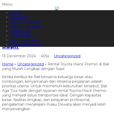
Menu
Home
082144665050
Hotline
About Us
Informasi lebih lanjut?
Kontak Kami
Company Profile
Happy Customer
Rental Toyota Hiace Premio di
Contact Us
Testimonial
Bali yang Murah Lengkap dengan
Term of Service
Supir
Kerjasama Agent
13 December 2024
405x
Uncategorized
Home
»
Uncategorized
»
Rental Toyota Hiace Premio di Bali
yang Murah Lengkap dengan Supir
Ketika berlibur ke Bali bersama keluarga besar atau
rombongan, kenyamanan dan efisiensi perjalanan adalah
prioritas utama. Untuk memenuhi kebutuhan tersebut, Bali
Aga Tour hadir dengan layanan rental Toyota Hiace Premio
yang menjadi solusi transportasi ideal. Dengan kapasitas
besar, fasilitas lengkap, dan pelayanan profesional,
pengalaman menjelajahi Pulau Dewata akan menjadi lebih
menyenangkan.