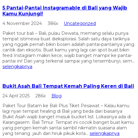
5 Pantai-Pantai Instagramable di Bali yang Wajib
Kamu Kunjungi!
4 November 2024
386x
Uncategorized
Paket tour bali – Bali, pulau Dewata, memang selalu punya
tempat istimewa buat dieksplorasi. Salah satu daya tariknya
yang nggak pernah bikin bosen adalah pantai-pantainya yang
cantik dan eksotis. Buat kamu yang lagi cari spot buat bikin
feed Instagram makin kece, wajib banget mampir ke pantai-
pantai ini! Dari yang terkenal sampai yang tersembunyi, sem...
selengkapnya
Bukit Asah Bali Tempat Kemah Paling Keren di Bali
24 April 2025
286x
Blog
Paket Tour Batam ke Bali Plus Tiket Pesawat – Kalau kamu
lagi nyari tempat healing di Bali yang beda dari biasanya
Bukit Asah wajib banget masuk bucket list. Lokasinya ada di
Karangasem Bali Timur. Tempat ini cocok banget buat kamu
yang pengen kemah santai sambil nikmatin suasana alam
yang tenang jauh dari hiruk pikuk kota...
selengkapnya