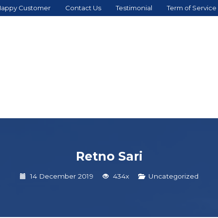
appy Customer
Contact Us
Testimonial
Term of Service
Retno Sari
14 December 2019
434x
Uncategorized