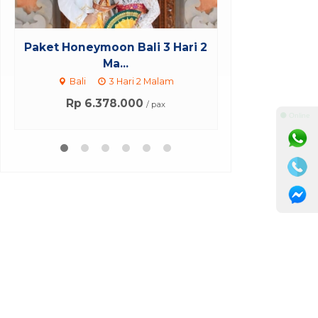
3 Hari 2
GWK - Uluwatu Kecak Dance
Prom
Tour
alam
Bali
10 Jam
Rp 1.115.000
ax
/ pax
*Mulai
*
⚫ Online