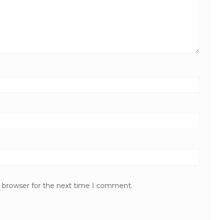
Paket Honeymoon Bali 
Ma...
Bali
3 Hari 2 M
Rp 6.378.000
/ p
s browser for the next time I comment.