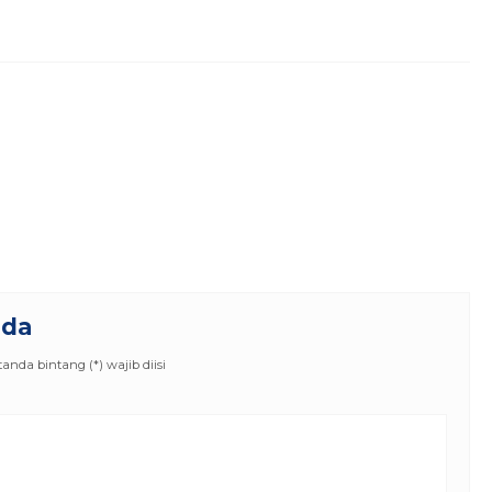
nda
nda bintang (*) wajib diisi