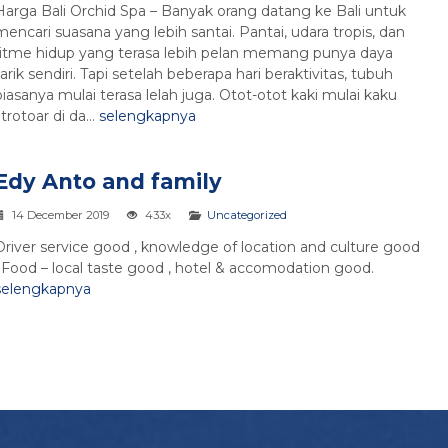
Harga Bali Orchid Spa – Banyak orang datang ke Bali untuk
mencari suasana yang lebih santai. Pantai, udara tropis, dan
ritme hidup yang terasa lebih pelan memang punya daya
tarik sendiri. Tapi setelah beberapa hari beraktivitas, tubuh
biasanya mulai terasa lelah juga. Otot-otot kaki mulai kaku
rotoar di da...
selengkapnya
Edy Anto and family
14 December 2019
433x
Uncategorized
Driver service good , knowledge of location and culture good
. Food – local taste good , hotel & accomodation good.
selengkapnya