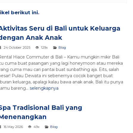
el berikut ini.
Aktivitas Seru di Bali untuk Keluarga
dengan Anak Anak
24 October 2025
129x
Blog
Rental Hiace Commuter di Bali – Kamu mungkin mikir Bali
itu cuma buat pasangan yang lagi honeymoon atau mereka
yang cuma mau cari pantai buat sunbathing aja. Eits, salah
besar! Pulau Dewata ini sebenernya cocok banget buat
liburan keluarga, apalagi kalau bawa anak anak. Bali itu punya
 kamu bareng...
selengkapnya
Spa Tradisional Bali yang
Menenangkan
16 May 2026
49x
Blog