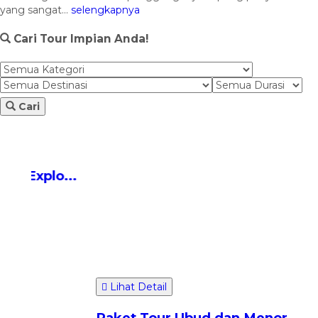
yang sangat...
selengkapnya
Cari Tour Impian Anda!
Cari
Lihat Detail
...
Paket Tour Ubud dan Menonton
Tar...
Bali
6 Jam
*Mulai
Rp 925.000
/ pax
Lih
Pak