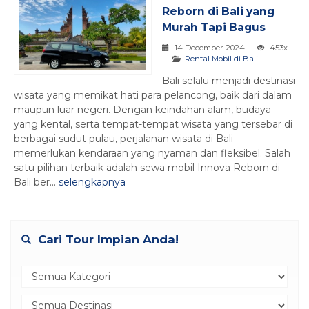
Reborn di Bali yang
Murah Tapi Bagus
14 December 2024
453x
Rental Mobil di Bali
Bali selalu menjadi destinasi
wisata yang memikat hati para pelancong, baik dari dalam
maupun luar negeri. Dengan keindahan alam, budaya
yang kental, serta tempat-tempat wisata yang tersebar di
berbagai sudut pulau, perjalanan wisata di Bali
memerlukan kendaraan yang nyaman dan fleksibel. Salah
satu pilihan terbaik adalah sewa mobil Innova Reborn di
Bali ber...
selengkapnya
Cari Tour Impian Anda!