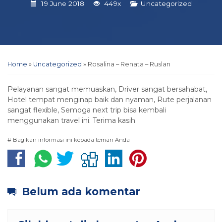
19 June 2018
449x
Uncategorized
Home
»
Uncategorized
»
Rosalina – Renata – Ruslan
Pelayanan sangat memuaskan, Driver sangat bersahabat,
Hotel tempat menginap baik dan nyaman, Rute perjalanan
sangat flexible, Semoga next trip bisa kembali
menggunakan travel ini. Terima kasih
# Bagikan informasi ini kepada teman Anda
Belum ada komentar