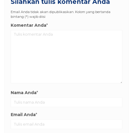
Silahkan tulis komentar Anda
Email Anda tidak akan dipublikasikan. Kolom yang bertanda
bintang (*) wajib diisi
Komentar Anda
*
Nama Anda
*
Email Anda
*