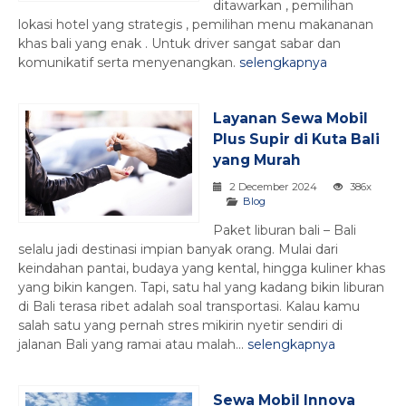
ditawarkan , pemilihan
lokasi hotel yang strategis , pemilihan menu makananan
khas bali yang enak . Untuk driver sangat sabar dan
komunikatif serta menyenangkan.
selengkapnya
Layanan Sewa Mobil
Plus Supir di Kuta Bali
yang Murah
2 December 2024
386x
Blog
Paket liburan bali – Bali
selalu jadi destinasi impian banyak orang. Mulai dari
keindahan pantai, budaya yang kental, hingga kuliner khas
yang bikin kangen. Tapi, satu hal yang kadang bikin liburan
di Bali terasa ribet adalah soal transportasi. Kalau kamu
salah satu yang pernah stres mikirin nyetir sendiri di
jalanan Bali yang ramai atau malah...
selengkapnya
Sewa Mobil Innova