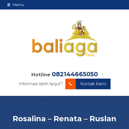
Menu
082144665050
Hotline
Informasi lebih lanjut?
Kontak Kami
Rosalina – Renata – Ruslan