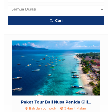
Cari
Paket Tour Bali Nusa Penida Gili...
Bali dan Lombok
5 Hari 4 Malam