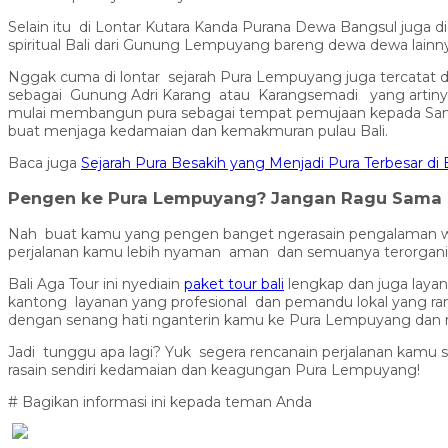
Selain itu di Lontar Kutara Kanda Purana Dewa Bangsul juga
spiritual Bali dari Gunung Lempuyang bareng dewa dewa lainny
Nggak cuma di lontar sejarah Pura Lempuyang juga tercatat di 
sebagai Gunung Adri Karang atau Karangsemadi yang artinya t
mulai membangun pura sebagai tempat pemujaan kepada Sang 
buat menjaga kedamaian dan kemakmuran pulau Bali.
Baca juga
Sejarah Pura Besakih yang Menjadi Pura Terbesar di B
Pengen ke Pura Lempuyang? Jangan Ragu Sama B
Nah buat kamu yang pengen banget ngerasain pengalaman wisa
perjalanan kamu lebih nyaman aman dan semuanya terorganis
Bali Aga Tour ini nyediain
paket tour bali
lengkap dan juga layan
kantong layanan yang profesional dan pemandu lokal yang ram
dengan senang hati nganterin kamu ke Pura Lempuyang dan nye
Jadi tunggu apa lagi? Yuk segera rencanain perjalanan kamu s
rasain sendiri kedamaian dan keagungan Pura Lempuyang!
# Bagikan informasi ini kepada teman Anda