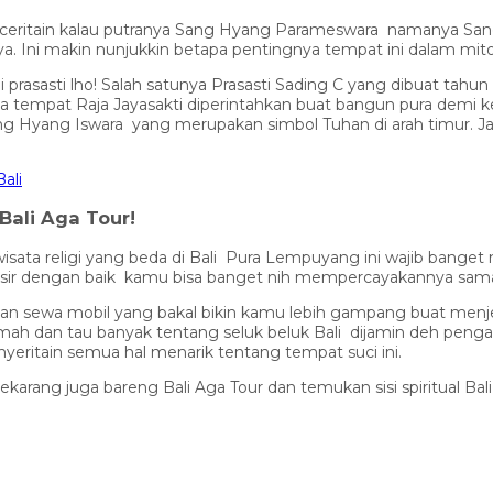
 diceritain kalau putranya Sang Hyang Parameswara namanya Sa
a. Ini makin nunjukkin betapa pentingnya tempat ini dalam mito
prasasti lho! Salah satunya Prasasti Sading C yang dibuat tahu
empat Raja Jayasakti diperintahkan buat bangun pura demi kea
Hyang Iswara yang merupakan simbol Tuhan di arah timur. Jad
ali
ali Aga Tour!
ta religi yang beda di Bali Pura Lempuyang ini wajib banget 
ir dengan baik kamu bisa banget nih mempercayakannya sama 
an sewa mobil yang bakal bikin kamu lebih gampang buat menjel
ah dan tau banyak tentang seluk beluk Bali dijamin deh penga
ritain semua hal menarik tentang tempat suci ini.
ekarang juga bareng Bali Aga Tour dan temukan sisi spiritual B