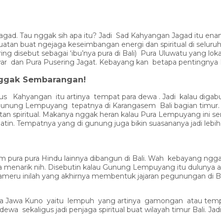
agad. Tau nggak sih apa itu? Jadi Sad Kahyangan Jagad itu en
 kekuatan buat ngejaga keseimbangan energi dan spiritual di selu
g disebut sebagai ‘ibu’nya pura di Bali) Pura Uluwatu yang loka
ar dan Pura Pusering Jagat. Kebayang kan betapa pentingnya
ggak Sembarangan!
erus Kahyangan itu artinya tempat para dewa . Jadi kalau diga
 Gunung Lempuyang tepatnya di Karangasem Bali bagian timur. 
 spiritual. Makanya nggak heran kalau Pura Lempuyang ini ser
in. Tempatnya yang di gunung juga bikin suasananya jadi lebih s
 pura pura Hindu lainnya dibangun di Bali. Wah kebayang ngga
 menarik nih. Disebutin kalau Gunung Lempuyang itu dulunya a
u inilah yang akhirnya membentuk jajaran pegunungan di Bal
hasa Jawa Kuno yaitu lempuh yang artinya gamongan atau tem
ara dewa sekaligus jadi penjaga spiritual buat wilayah timur Bali