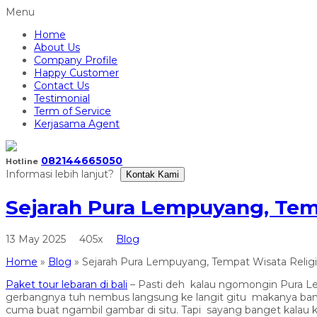
Menu
Home
About Us
Company Profile
Happy Customer
Contact Us
Testimonial
Term of Service
Kerjasama Agent
082144665050
Hotline
Informasi lebih lanjut?
Kontak Kami
Sejarah Pura Lempuyang, Temp
13 May 2025
405x
Blog
Home
»
Blog
»
Sejarah Pura Lempuyang, Tempat Wisata Religi 
Paket tour lebaran di bali
– Pasti deh kalau ngomongin Pura Le
gerbangnya tuh nembus langsung ke langit gitu makanya ban
cuma buat ngambil gambar di situ. Tapi sayang banget kalau