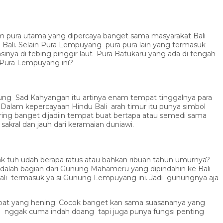
am pura utama yang dipercaya banget sama masyarakat Bali
ruh Bali. Selain Pura Lempuyang pura pura lain yang termasuk
sinya di tebing pinggir laut Pura Batukaru yang ada di tengah
 Pura Lempuyang ini?
bung Sad Kahyangan itu artinya enam tempat tinggalnya para
Dalam kepercayaan Hindu Bali arah timur itu punya simbol
ing banget dijadiin tempat buat bertapa atau semedi sama
akral dan jauh dari keramaian duniawi.
k tuh udah berapa ratus atau bahkan ribuan tahun umurnya?
dalah bagian dari Gunung Mahameru yang dipindahin ke Bali
i termasuk ya si Gunung Lempuyang ini. Jadi gunungnya aja
pat yang hening. Cocok banget kan sama suasananya yang
. Jadi nggak cuma indah doang tapi juga punya fungsi penting