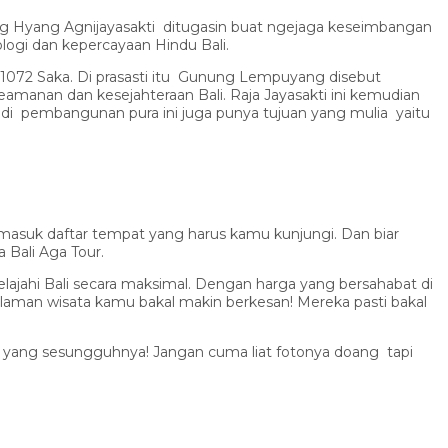
ng Hyang Agnijayasakti ditugasin buat ngejaga keseimbangan
logi dan kepercayaan Hindu Bali.
n 1072 Saka. Di prasasti itu Gunung Lempuyang disebut
manan dan kesejahteraan Bali. Raja Jayasakti ini kemudian
i pembangunan pura ini juga punya tujuan yang mulia yaitu
masuk daftar tempat yang harus kamu kunjungi. Dan biar
Bali Aga Tour.
ajahi Bali secara maksimal. Dengan harga yang bersahabat di
laman wisata kamu bakal makin berkesan! Mereka pasti bakal
ali yang sesungguhnya! Jangan cuma liat fotonya doang tapi