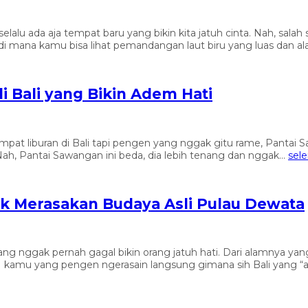
 selalu ada aja tempat baru yang bikin kita jatuh cinta. Nah, sal
di mana kamu bisa lihat pemandangan laut biru yang luas dan al
 Bali yang Bikin Adem Hati
mpat liburan di Bali tapi pengen yang nggak gitu rame, Pantai Saw
h, Pantai Sawangan ini beda, dia lebih tenang dan nggak...
sel
tuk Merasakan Budaya Asli Pulau Dewata
mang nggak pernah gagal bikin orang jatuh hati. Dari alamnya y
kamu yang pengen ngerasain langsung gimana sih Bali yang “asli