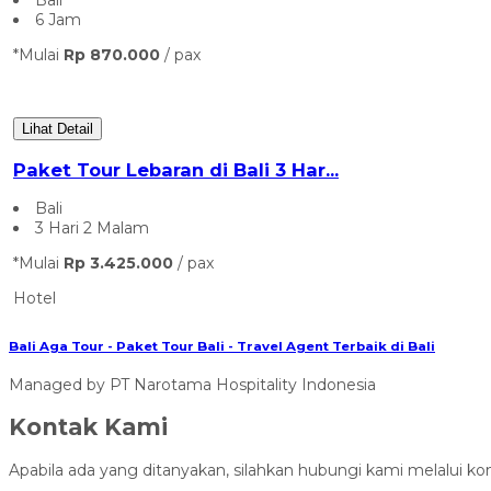
Bali
6 Jam
*Mulai
Rp 870.000
/ pax
Lihat Detail
Paket Tour Lebaran di Bali 3 Har...
Bali
3 Hari 2 Malam
*Mulai
Rp 3.425.000
/ pax
Hotel
Bali Aga Tour - Paket Tour Bali - Travel Agent Terbaik di Bali
Managed by PT Narotama Hospitality Indonesia
Kontak Kami
Apabila ada yang ditanyakan, silahkan hubungi kami melalui kon