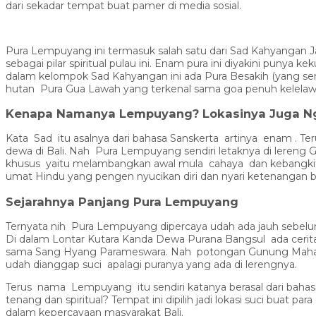
dari sekadar tempat buat pamer di media sosial.
Pura Lempuyang ini termasuk salah satu dari Sad Kahyangan J
sebagai pilar spiritual pulau ini. Enam pura ini diyakini punya
dalam kelompok Sad Kahyangan ini ada Pura Besakih (yang serin
hutan Pura Gua Lawah yang terkenal sama goa penuh kelelaw
Kenapa Namanya Lempuyang? Lokasinya Juga N
Kata Sad itu asalnya dari bahasa Sanskerta artinya enam . T
dewa di Bali. Nah Pura Lempuyang sendiri letaknya di lereng
khusus yaitu melambangkan awal mula cahaya dan kebangkitan
umat Hindu yang pengen nyucikan diri dan nyari ketenangan bat
Sejarahnya Panjang Pura Lempuyang
Ternyata nih Pura Lempuyang dipercaya udah ada jauh sebelum
Di dalam Lontar Kutara Kanda Dewa Purana Bangsul ada cerita
sama Sang Hyang Parameswara. Nah potongan Gunung Mahamer
udah dianggap suci apalagi puranya yang ada di lerengnya.
Terus nama Lempuyang itu sendiri katanya berasal dari ba
tenang dan spiritual? Tempat ini dipilih jadi lokasi suci buat p
dalam kepercayaan masyarakat Bali.