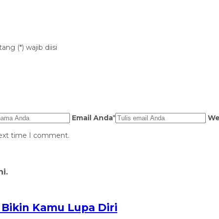
ng (*) wajib diisi
Email Anda
*
We
next time I comment.
i.
Bikin Kamu Lupa Diri