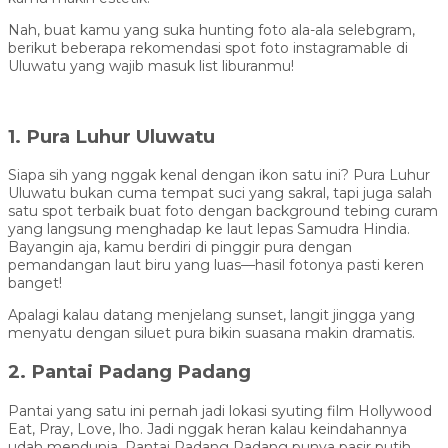
Nah, buat kamu yang suka hunting foto ala-ala selebgram,
berikut beberapa rekomendasi spot foto instagramable di
Uluwatu yang wajib masuk list liburanmu!
1. Pura Luhur Uluwatu
Siapa sih yang nggak kenal dengan ikon satu ini? Pura Luhur
Uluwatu bukan cuma tempat suci yang sakral, tapi juga salah
satu spot terbaik buat foto dengan background tebing curam
yang langsung menghadap ke laut lepas Samudra Hindia.
Bayangin aja, kamu berdiri di pinggir pura dengan
pemandangan laut biru yang luas—hasil fotonya pasti keren
banget!
Apalagi kalau datang menjelang sunset, langit jingga yang
menyatu dengan siluet pura bikin suasana makin dramatis.
2. Pantai Padang Padang
Pantai yang satu ini pernah jadi lokasi syuting film Hollywood
Eat, Pray, Love, lho. Jadi nggak heran kalau keindahannya
udah mendunia. Pantai Padang Padang punya pasir putih