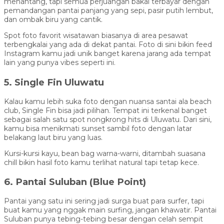
menantang, tapi semua perjuangan bakal terbayar dengan
pemandangan pantai panjang yang sepi, pasir putih lembut,
dan ombak biru yang cantik.
Spot foto favorit wisatawan biasanya di area pesawat
terbengkalai yang ada di dekat pantai. Foto di sini bikin feed
Instagram kamu jadi unik banget karena jarang ada tempat
lain yang punya vibes seperti ini.
5. Single Fin Uluwatu
Kalau kamu lebih suka foto dengan nuansa santai ala beach
club, Single Fin bisa jadi pilihan. Tempat ini terkenal banget
sebagai salah satu spot nongkrong hits di Uluwatu. Dari sini,
kamu bisa menikmati sunset sambil foto dengan latar
belakang laut biru yang luas.
Kursi-kursi kayu, bean bag warna-warni, ditambah suasana
chill bikin hasil foto kamu terlihat natural tapi tetap kece.
6. Pantai Suluban (Blue Point)
Pantai yang satu ini sering jadi surga buat para surfer, tapi
buat kamu yang nggak main surfing, jangan khawatir. Pantai
Suluban punya tebing-tebing besar dengan celah sempit