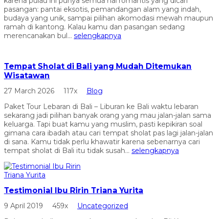
karena pulau ini punya semua hal romantis yang dicari
pasangan: pantai eksotis, pemandangan alam yang indah,
budaya yang unik, sampai pilihan akomodasi mewah maupun
ramah di kantong. Kalau kamu dan pasangan sedang
merencanakan bul...
selengkapnya
Tempat Sholat di Bali yang Mudah Ditemukan
Wisatawan
27 March 2026
117x
Blog
Paket Tour Lebaran di Bali – Liburan ke Bali waktu lebaran
sekarang jadi pilihan banyak orang yang mau jalan-jalan sama
keluarga. Tapi buat kamu yang muslim, pasti kepikiran soal
gimana cara ibadah atau cari tempat sholat pas lagi jalan-jalan
di sana. Kamu tidak perlu khawatir karena sebenarnya cari
tempat sholat di Bali itu tidak susah...
selengkapnya
Testimonial Ibu Ririn Triana Yurita
9 April 2019
459x
Uncategorized