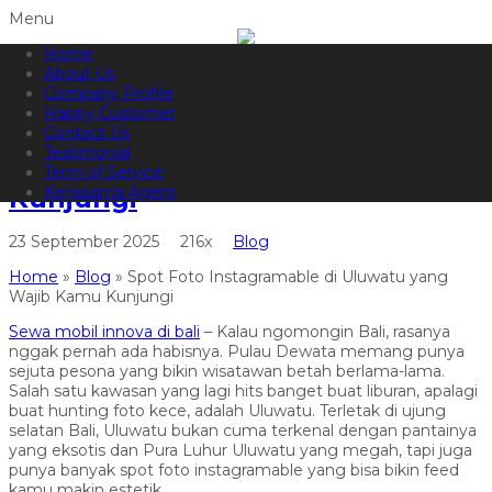
Menu
Home
082144665050
Hotline
About Us
Informasi lebih lanjut?
Kontak Kami
Company Profile
Happy Customer
Spot Foto Instagramable di
Contact Us
Testimonial
Uluwatu yang Wajib Kamu
Term of Service
Kunjungi
Kerjasama Agent
23 September 2025
216x
Blog
Home
»
Blog
»
Spot Foto Instagramable di Uluwatu yang
Wajib Kamu Kunjungi
Sewa mobil innova di bali
– Kalau ngomongin Bali, rasanya
nggak pernah ada habisnya. Pulau Dewata memang punya
sejuta pesona yang bikin wisatawan betah berlama-lama.
Salah satu kawasan yang lagi hits banget buat liburan, apalagi
buat hunting foto kece, adalah Uluwatu. Terletak di ujung
selatan Bali, Uluwatu bukan cuma terkenal dengan pantainya
yang eksotis dan Pura Luhur Uluwatu yang megah, tapi juga
punya banyak spot foto instagramable yang bisa bikin feed
kamu makin estetik.