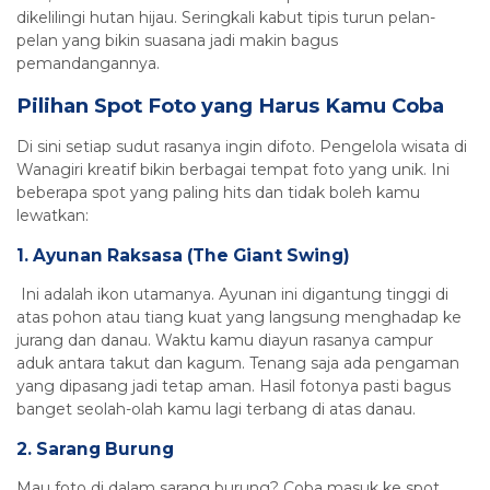
dikelilingi hutan hijau. Seringkali kabut tipis turun pelan-
pelan yang bikin suasana jadi makin bagus
pemandangannya.
Pilihan Spot Foto yang Harus Kamu Coba
Di sini setiap sudut rasanya ingin difoto. Pengelola wisata di
Wanagiri kreatif bikin berbagai tempat foto yang unik. Ini
beberapa spot yang paling hits dan tidak boleh kamu
lewatkan:
1. Ayunan Raksasa (The Giant Swing)
Ini adalah ikon utamanya. Ayunan ini digantung tinggi di
atas pohon atau tiang kuat yang langsung menghadap ke
jurang dan danau. Waktu kamu diayun rasanya campur
aduk antara takut dan kagum. Tenang saja ada pengaman
yang dipasang jadi tetap aman. Hasil fotonya pasti bagus
banget seolah-olah kamu lagi terbang di atas danau.
2. Sarang Burung
Mau foto di dalam sarang burung? Coba masuk ke spot