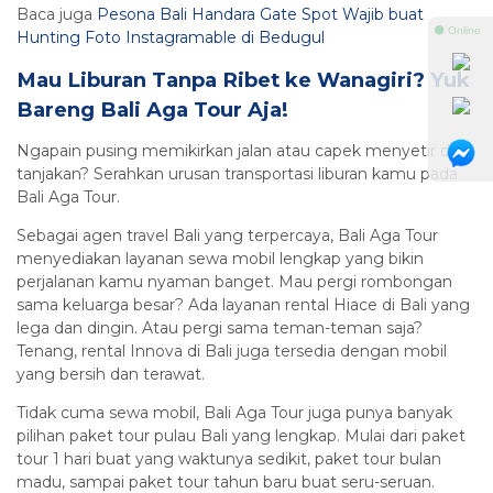
Baca juga
Pesona Bali Handara Gate Spot Wajib buat
⚫ Online
Hunting Foto Instagramable di Bedugul
Mau Liburan Tanpa Ribet ke Wanagiri? Yuk
Bareng Bali Aga Tour Aja!
Ngapain pusing memikirkan jalan atau capek menyetir di
tanjakan? Serahkan urusan transportasi liburan kamu pada
Bali Aga Tour.
Sebagai agen travel Bali yang terpercaya, Bali Aga Tour
menyediakan layanan sewa mobil lengkap yang bikin
perjalanan kamu nyaman banget. Mau pergi rombongan
sama keluarga besar? Ada layanan rental Hiace di Bali yang
lega dan dingin. Atau pergi sama teman-teman saja?
Tenang, rental Innova di Bali juga tersedia dengan mobil
yang bersih dan terawat.
Tidak cuma sewa mobil, Bali Aga Tour juga punya banyak
pilihan paket tour pulau Bali yang lengkap. Mulai dari paket
tour 1 hari buat yang waktunya sedikit, paket tour bulan
madu, sampai paket tour tahun baru buat seru-seruan.