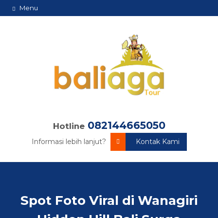
Menu
082144665050
Hotline
Informasi lebih lanjut?
Kontak Kami
Spot Foto Viral di Wanagiri