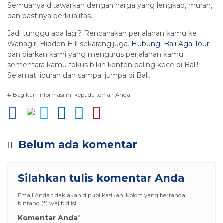
Semuanya ditawarkan dengan harga yang lengkap, murah,
dan pastinya berkualitas.
Jadi tunggu apa lagi? Rencanakan perjalanan kamu ke
Wanagiri Hidden Hill sekarang juga.
Hubungi Bali Aga Tour
dan biarkan kami yang mengurus perjalanan kamu
sementara kamu fokus bikin konten paling kece di Bali!
Selamat liburan dan sampai jumpa di Bali.
# Bagikan informasi ini kepada teman Anda
Belum ada komentar
Silahkan tulis komentar Anda
Email Anda tidak akan dipublikasikan. Kolom yang bertanda
bintang (*) wajib diisi
Komentar Anda
*