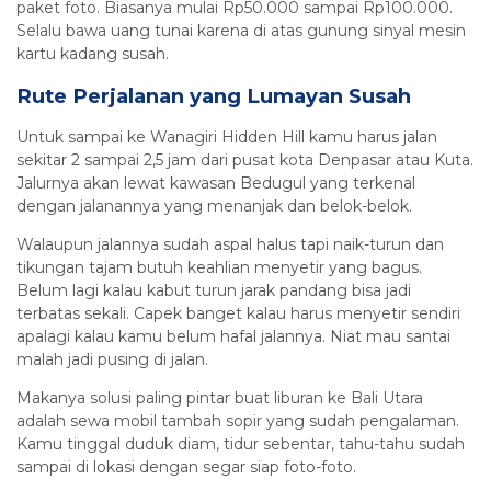
paket foto. Biasanya mulai Rp50.000 sampai Rp100.000.
Selalu bawa uang tunai karena di atas gunung sinyal mesin
kartu kadang susah.
Rute Perjalanan yang Lumayan Susah
Untuk sampai ke Wanagiri Hidden Hill kamu harus jalan
sekitar 2 sampai 2,5 jam dari pusat kota Denpasar atau Kuta.
Jalurnya akan lewat kawasan Bedugul yang terkenal
dengan jalanannya yang menanjak dan belok-belok.
Walaupun jalannya sudah aspal halus tapi naik-turun dan
tikungan tajam butuh keahlian menyetir yang bagus.
Belum lagi kalau kabut turun jarak pandang bisa jadi
terbatas sekali. Capek banget kalau harus menyetir sendiri
apalagi kalau kamu belum hafal jalannya. Niat mau santai
malah jadi pusing di jalan.
Makanya solusi paling pintar buat liburan ke Bali Utara
adalah sewa mobil tambah sopir yang sudah pengalaman.
Kamu tinggal duduk diam, tidur sebentar, tahu-tahu sudah
sampai di lokasi dengan segar siap foto-foto.