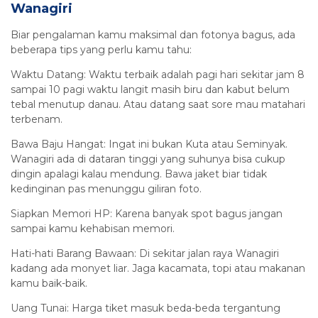
Wanagiri
Biar pengalaman kamu maksimal dan fotonya bagus, ada
beberapa tips yang perlu kamu tahu:
Waktu Datang: Waktu terbaik adalah pagi hari sekitar jam 8
sampai 10 pagi waktu langit masih biru dan kabut belum
tebal menutup danau. Atau datang saat sore mau matahari
terbenam.
Bawa Baju Hangat: Ingat ini bukan Kuta atau Seminyak.
Wanagiri ada di dataran tinggi yang suhunya bisa cukup
dingin apalagi kalau mendung. Bawa jaket biar tidak
kedinginan pas menunggu giliran foto.
Siapkan Memori HP: Karena banyak spot bagus jangan
sampai kamu kehabisan memori.
Hati-hati Barang Bawaan: Di sekitar jalan raya Wanagiri
kadang ada monyet liar. Jaga kacamata, topi atau makanan
kamu baik-baik.
Uang Tunai: Harga tiket masuk beda-beda tergantung