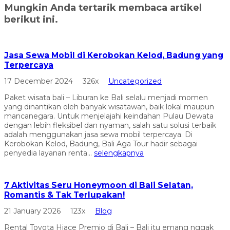
Mungkin Anda tertarik membaca artikel
berikut ini.
Jasa Sewa Mobil di Kerobokan Kelod, Badung yang
Terpercaya
17 December 2024
326x
Uncategorized
Paket wisata bali – Liburan ke Bali selalu menjadi momen
yang dinantikan oleh banyak wisatawan, baik lokal maupun
mancanegara. Untuk menjelajahi keindahan Pulau Dewata
dengan lebih fleksibel dan nyaman, salah satu solusi terbaik
adalah menggunakan jasa sewa mobil terpercaya. Di
Kerobokan Kelod, Badung, Bali Aga Tour hadir sebagai
penyedia layanan renta...
selengkapnya
7 Aktivitas Seru Honeymoon di Bali Selatan,
Romantis & Tak Terlupakan!
21 January 2026
123x
Blog
Rental Toyota Hiace Premio di Bali – Bali itu emang nggak