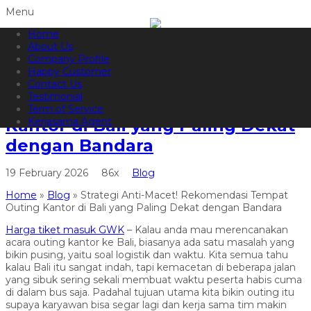
Menu
Home
082144665050
Hotline
About Us
Informasi lebih lanjut?
Kontak Kami
Company Profile
Happy Customer
Strategi Anti-Macet!
Contact Us
Testimonial
Rekomendasi Tempat Outing
Term of Service
Kantor di Bali yang Paling Dekat
Kerjasama Agent
dengan Bandara
19 February 2026
86x
Blog
Home
»
Blog
»
Strategi Anti-Macet! Rekomendasi Tempat
Outing Kantor di Bali yang Paling Dekat dengan Bandara
Harga tiket masuk GWK
– Kalau anda mau merencanakan
acara outing kantor ke Bali, biasanya ada satu masalah yang
bikin pusing, yaitu soal logistik dan waktu. Kita semua tahu
kalau Bali itu sangat indah, tapi kemacetan di beberapa jalan
yang sibuk sering sekali membuat waktu peserta habis cuma
di dalam bus saja. Padahal tujuan utama kita bikin outing itu
supaya karyawan bisa segar lagi dan kerja sama tim makin