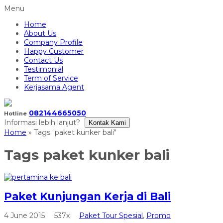
Menu
Home
About Us
Company Profile
Happy Customer
Contact Us
Testimonial
Term of Service
Kerjasama Agent
082144665050
Hotline
Informasi lebih lanjut?
Kontak Kami
Home
»
Tags "paket kunker bali"
Tags
paket kunker bali
Paket Kunjungan Kerja di Bali
4 June 2015
537x
Paket Tour Spesial
,
Promo