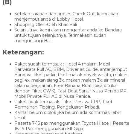
(B)
Setelah sarapan dan proses Check Out, kami akan
menjemput anda di Lobby Hotel.
Shopping Oleh-Oleh Khas Bali
Selanjutnya kami akan mengantar anda ke Bandara
untuk tujuan selanjutnya. Terimakasih sudah
mengunjungi Bali.
Keterangan:
Paket sudah termasuk : Hotel 4 malam, Mobil
Pariwisata Full AC, BBM, Driver as Guide, antar jemput
Bandara, tiket parkir, tiket masuk obyek wisata, makan
pagi 4x, makan siang 3x, makan malam 3x, air mineral
selama perjalanan, Free Banana Boat (bisa ditukar
dengan Tiket GWK), Fast Boat Sanur Nusa Penida PP,
Mobil Private Full AC di Nusa Penida.
Paket tidak termasuk : Tiket Pesawat PP, Tiket
Permainan, Tipping, Pengeluaran Pribadi.
Kamar belum diblok jika belum ada konfirmasi lebih
lanjut.
Peserta 7-15 pax menggunakan Toyota Hiace | Peserta
16-19 Pax menggunakan Elf Giga
Ketersedian kamar saat booking