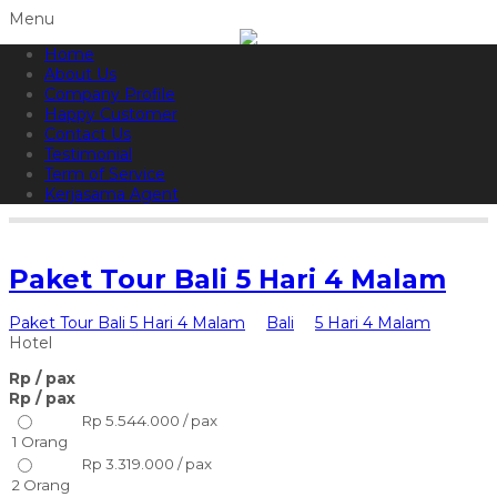
Menu
Home
082144665050
Hotline
About Us
Informasi lebih lanjut?
Kontak Kami
Company Profile
Happy Customer
Contact Us
Testimonial
Term of Service
Kerjasama Agent
Paket Tour Bali 5 Hari 4 Malam
Paket Tour Bali 5 Hari 4 Malam
Bali
5 Hari 4 Malam
Hotel
Rp
/ pax
Rp
/ pax
Rp 5.544.000 / pax
1 Orang
Rp 3.319.000 / pax
2 Orang