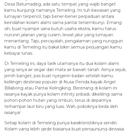
Desa Batumadeg, ada satu tempat yang wajib banget
kamu kunjungi namanya Temeling. Ini tuh kawasan yang
lumayan terpencil, tapi bener-bener perpaduan antara
keindahan kolam alami sama pantai tersembunyi. Emang
sih, buat nyampe sana butuh usaha ekstra, kamu harus
nurunin jalanan yang curam, lewat jalur yang lumayan
menantang. Tapi, percayalah, pengalaman yang nungguin
kamu di Temeling itu bakal bikin semua perjuangan kamu
kebayar lunas.
Di Temeling ini, daya tarik utamanya itu dua kolam alami
yang isinya air segar dari mata air bawah tanah. Airnya sejuk,
jernih banget, pas buat nyegerin badan setelah kamu
kelilingin destinasi populer di Nusa Penida kayak Angel
Billabong atau Pantai Kelingking. Berenang di kolam ini
rasanya kayak punya kolam infinity pribadi, dikelilingi sama
pohon-pohon hutan yang rimbun, terus di depannya
terhampar laut biru yang luas. Wah, pokoknya beda deh
rasanya!
Setiap kolam di Temeling punya karakteristiknya sendiri.
Kolam yang lebih gede biasanya buat pengunjung dewasa