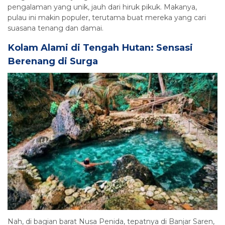
pengalaman yang unik, jauh dari hiruk pikuk. Makanya,
pulau ini makin populer, terutama buat mereka yang cari
suasana tenang dan damai.
Kolam Alami di Tengah Hutan: Sensasi
Berenang di Surga
Nah, di bagian barat Nusa Penida, tepatnya di Banjar Saren,