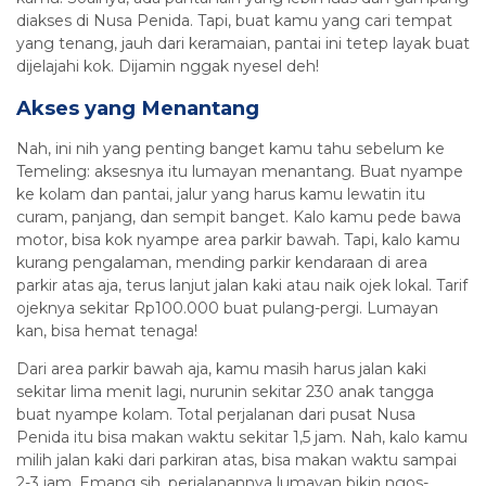
diakses di Nusa Penida. Tapi, buat kamu yang cari tempat
yang tenang, jauh dari keramaian, pantai ini tetep layak buat
dijelajahi kok. Dijamin nggak nyesel deh!
Akses yang Menantang
Nah, ini nih yang penting banget kamu tahu sebelum ke
Temeling: aksesnya itu lumayan menantang. Buat nyampe
ke kolam dan pantai, jalur yang harus kamu lewatin itu
curam, panjang, dan sempit banget. Kalo kamu pede bawa
motor, bisa kok nyampe area parkir bawah. Tapi, kalo kamu
kurang pengalaman, mending parkir kendaraan di area
parkir atas aja, terus lanjut jalan kaki atau naik ojek lokal. Tarif
ojeknya sekitar Rp100.000 buat pulang-pergi. Lumayan
kan, bisa hemat tenaga!
Dari area parkir bawah aja, kamu masih harus jalan kaki
sekitar lima menit lagi, nurunin sekitar 230 anak tangga
buat nyampe kolam. Total perjalanan dari pusat Nusa
Penida itu bisa makan waktu sekitar 1,5 jam. Nah, kalo kamu
milih jalan kaki dari parkiran atas, bisa makan waktu sampai
2-3 jam. Emang sih, perjalanannya lumayan bikin ngos-