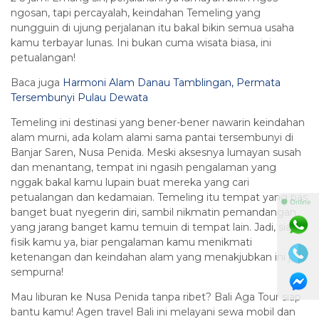
ngosan, tapi percayalah, keindahan Temeling yang
nungguin di ujung perjalanan itu bakal bikin semua usaha
kamu terbayar lunas. Ini bukan cuma wisata biasa, ini
petualangan!
Baca juga
Harmoni Alam Danau Tamblingan, Permata
Tersembunyi Pulau Dewata
Temeling ini destinasi yang bener-bener nawarin keindahan
alam murni, ada kolam alami sama pantai tersembunyi di
Banjar Saren, Nusa Penida. Meski aksesnya lumayan susah
dan menantang, tempat ini ngasih pengalaman yang
nggak bakal kamu lupain buat mereka yang cari
petualangan dan kedamaian. Temeling itu tempat yang pas
⚫ Online
banget buat nyegerin diri, sambil nikmatin pemandangan
yang jarang banget kamu temuin di tempat lain. Jadi, siapin
fisik kamu ya, biar pengalaman kamu menikmati
ketenangan dan keindahan alam yang menakjubkan ini jadi
sempurna!
Mau liburan ke Nusa Penida tanpa ribet? Bali Aga Tour siap
bantu kamu! Agen travel Bali ini melayani sewa mobil dan