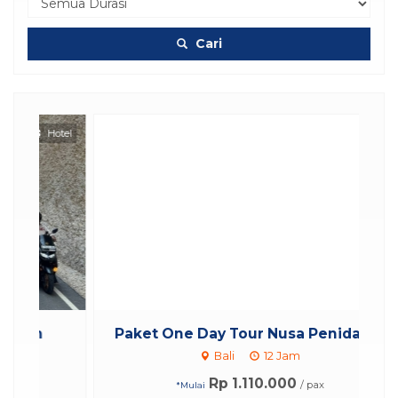
Cari
otel
Paket One Day Tour Nusa Penida K...
Bali
12 Jam
Rp 1.110.000
/ pax
*Mulai