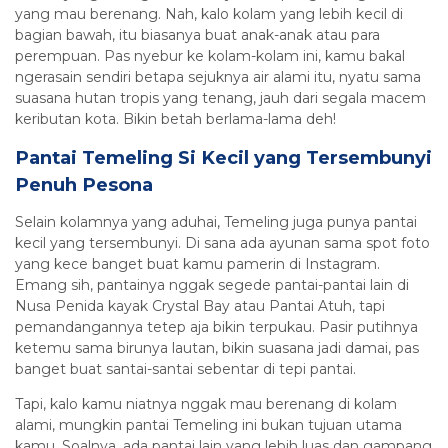
yang mau berenang. Nah, kalo kolam yang lebih kecil di
bagian bawah, itu biasanya buat anak-anak atau para
perempuan. Pas nyebur ke kolam-kolam ini, kamu bakal
ngerasain sendiri betapa sejuknya air alami itu, nyatu sama
suasana hutan tropis yang tenang, jauh dari segala macem
keributan kota. Bikin betah berlama-lama deh!
Pantai Temeling Si Kecil yang Tersembunyi
Penuh Pesona
Selain kolamnya yang aduhai, Temeling juga punya pantai
kecil yang tersembunyi. Di sana ada ayunan sama spot foto
yang kece banget buat kamu pamerin di Instagram.
Emang sih, pantainya nggak segede pantai-pantai lain di
Nusa Penida kayak Crystal Bay atau Pantai Atuh, tapi
pemandangannya tetep aja bikin terpukau. Pasir putihnya
ketemu sama birunya lautan, bikin suasana jadi damai, pas
banget buat santai-santai sebentar di tepi pantai.
Tapi, kalo kamu niatnya nggak mau berenang di kolam
alami, mungkin pantai Temeling ini bukan tujuan utama
kamu. Soalnya, ada pantai lain yang lebih luas dan gampang