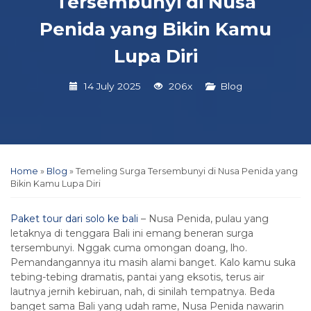
Tersembunyi di Nusa
Penida yang Bikin Kamu
Lupa Diri
14 July 2025
206x
Blog
Home
»
Blog
»
Temeling Surga Tersembunyi di Nusa Penida yang
Bikin Kamu Lupa Diri
Paket tour dari solo ke bali
– Nusa Penida, pulau yang
letaknya di tenggara Bali ini emang beneran surga
tersembunyi. Nggak cuma omongan doang, lho.
Pemandangannya itu masih alami banget. Kalo kamu suka
tebing-tebing dramatis, pantai yang eksotis, terus air
lautnya jernih kebiruan, nah, di sinilah tempatnya. Beda
banget sama Bali yang udah rame, Nusa Penida nawarin