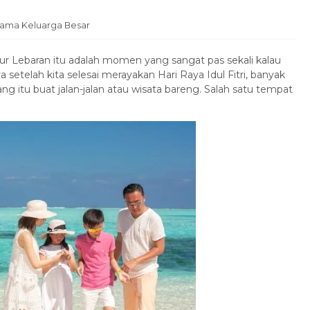
rsama Keluarga Besar
ur Lebaran itu adalah momen yang sangat pas sekali kalau
setelah kita selesai merayakan Hari Raya Idul Fitri, banyak
ng itu buat jalan-jalan atau wisata bareng. Salah satu tempat
Penerbangan
Hotel
Paket Tour 3 Negara Malaysia
–...
3 Negara (Malaysia, Singapore,
Thailand)
7 Hari 6 Malam