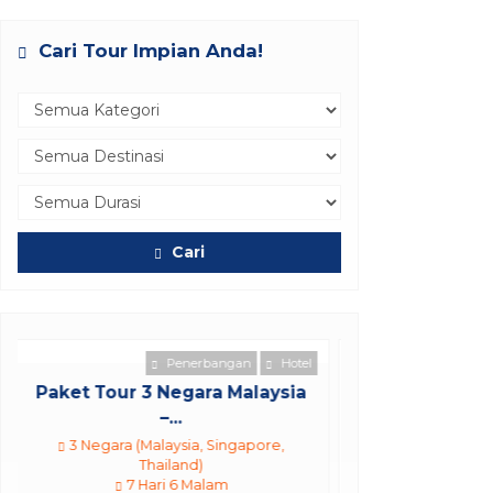
Cari Tour Impian Anda!
Cari
Paket Tour Tari Barong - Puri
Ag...
Bali
10 Jam
Rp 1.075.000
/ pax
*Mulai