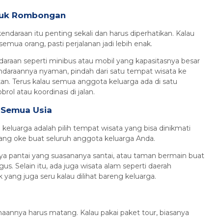
ntuk Rombongan
kendaraan itu penting sekali dan harus diperhatikan. Kalau
ua orang, pasti perjalanan jadi lebih enak.
ndaraan seperti minibus atau mobil yang kapasitasnya besar
araannya nyaman, pindah dari satu tempat wisata ke
an. Terus kalau semua anggota keluarga ada di satu
rol atau koordinasi di jalan.
 Semua Usia
 keluarga adalah pilih tempat wisata yang bisa dinikmati
yang oke buat seluruh anggota keluarga Anda.
nya pantai yang suasananya santai, atau taman bermain buat
s. Selain itu, ada juga wisata alam seperti daerah
ng juga seru kalau dilihat bareng keluarga.
anaannya harus matang. Kalau pakai paket tour, biasanya