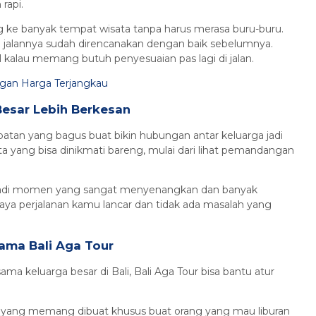
rapi.
 ke banyak tempat wisata tanpa harus merasa buru-buru.
ute jalannya sudah direncanakan dengan baik sebelumnya.
bel kalau memang butuh penyesuaian pas lagi di jalan.
engan Harga Terjangkau
Besar Lebih Berkesan
patan yang bagus buat bikin hubungan antar keluarga jadi
ta yang bisa dinikmati bareng, mulai dari lihat pemandangan
ti jadi momen yang sangat menyenangkan dan banyak
aya perjalanan kamu lancar dan tidak ada masalah yang
sama Bali Aga Tour
ama keluarga besar di Bali, Bali Aga Tour bisa bantu atur
li yang memang dibuat khusus buat orang yang mau liburan