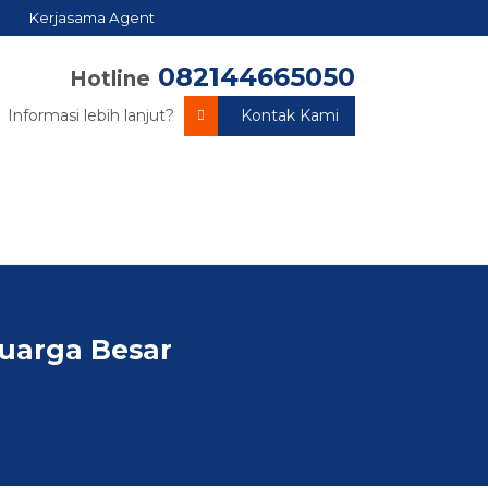
Kerjasama Agent
082144665050
Hotline
Informasi lebih lanjut?
Kontak Kami
luarga Besar