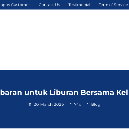
appy Customer
Contact Us
Testimonial
Term of Service
ebaran untuk Liburan Bersama Ke
20 March 2026
74x
Blog