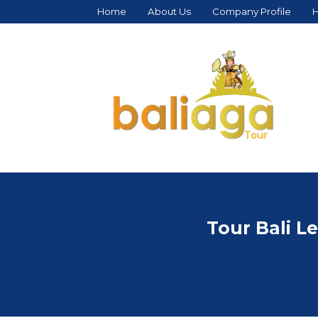
Home
About Us
Company Profile
H
Tour Bali L