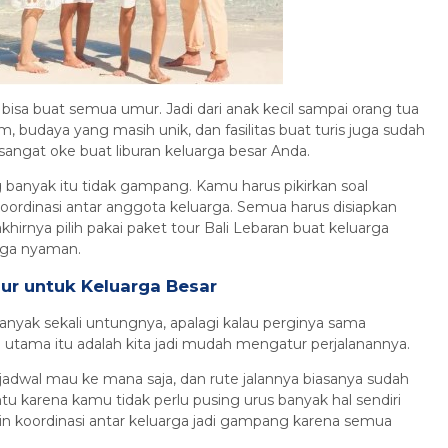
Rp 6.850.000
/ pax
g bisa buat semua umur. Jadi dari anak kecil sampai orang tua
m, budaya yang masih unik, dan fasilitas buat turis juga sudah
sangat oke buat liburan keluarga besar Anda.
banyak itu tidak gampang. Kamu harus pikirkan soal
a koordinasi antar anggota keluarga. Semua harus disiapkan
hirnya pilih pakai paket tour Bali Lebaran buat keluarga
juga nyaman.
r untuk Keluarga Besar
anyak sekali untungnya, apalagi kalau perginya sama
utama itu adalah kita jadi mudah mengatur perjalanannya.
jadwal mau ke mana saja, dan rute jalannya biasanya sudah
u karena kamu tidak perlu pusing urus banyak hal sendiri
bikin koordinasi antar keluarga jadi gampang karena semua