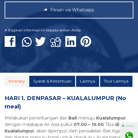
Pesan via Whatsapp
# Bagikan informasi ini kepada teman Anda
Itinerary
Syarat & Ketentuan
Lainnya
Tour Lainnya
HARI 1. DENPASAR – KUALALUMPUR (No
meal)
Melakukan penerbangan dari
Bali
menuju
Kualalumpur
dengan maskapai Air Asia pukul
07.00 – 10.00
Tiba
di
⚫ Online
Kualalumpur
, akan dijemput oleh perwakilan Bali Aga Tour
dan diantar menuju hotel untuk check in – Acara bebas.