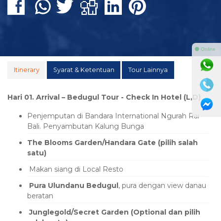
⚫ Online
Itinerary
Syarat & Ketentuan
Tour Lainnya
Hari 01. Arrival – Bedugul Tour - Check In Hotel (L,D)
Penjemputan di Bandara International Ngurah Rai
Bali. Penyambutan Kalung Bunga
The Blooms Garden/Handara Gate (pilih salah
satu)
Makan siang di Local Resto
Pura Ulundanu Bedugul
, pura dengan view danau
beratan
Junglegold/Secret Garden (Optional dan pilih