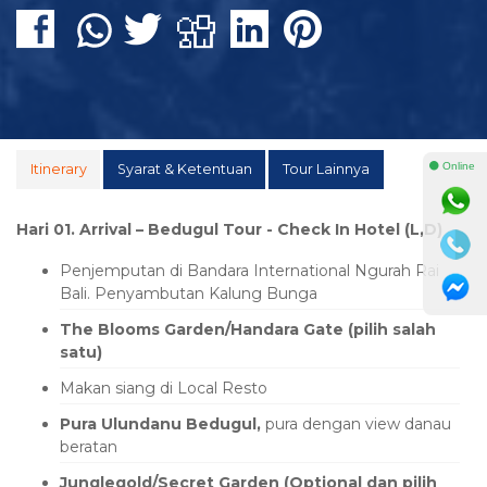
⚫ Online
Itinerary
Syarat & Ketentuan
Tour Lainnya
Hari 01. Arrival – Bedugul Tour - Check In Hotel (L,D)
Penjemputan di Bandara International Ngurah Rai
Bali. Penyambutan Kalung Bunga
The Blooms Garden/Handara Gate (pilih salah
satu)
Makan siang di Local Resto
Pura Ulundanu Bedugul,
pura dengan view danau
beratan
Junglegold/Secret Garden (Optional dan pilih