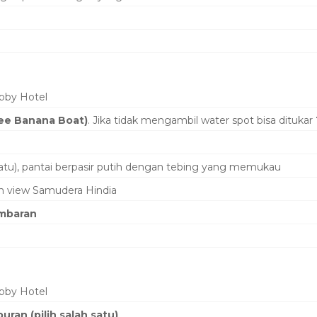
obby Hotel
ee Banana Boat)
. Jika tidak mengambil water spot bisa ditukar
 satu), pantai berpasir putih dengan tebing yang memukau
an view Samudera Hindia
mbaran
obby Hotel
ran (pilih salah satu)