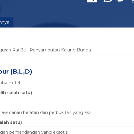
innya
Ngurah Rai Bali. Penyambutan Kalung Bunga
our (B,L,D)
obby Hotel
ih salah satu)
view danau beratan dan perbukitan yang asri
alah satu)
dengan pemandangan yang eksotis