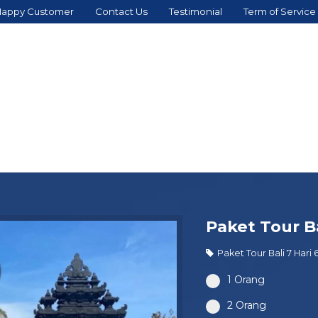
appy Customer
Contact Us
Testimonial
Term of Service
Paket Tour Ba
Paket Tour Bali 7 Hari
1 Orang
2 Orang