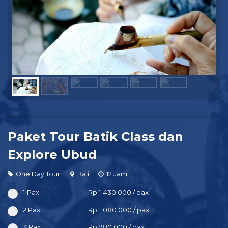
Paket Tour Batik Class dan
Explore Ubud
One Day Tour
Bali
12 Jam
1 Pax
Rp 1.430.000 / pax
2 Pax
Rp 1.080.000 / pax
3 Pax
Rp 980.000 / pax