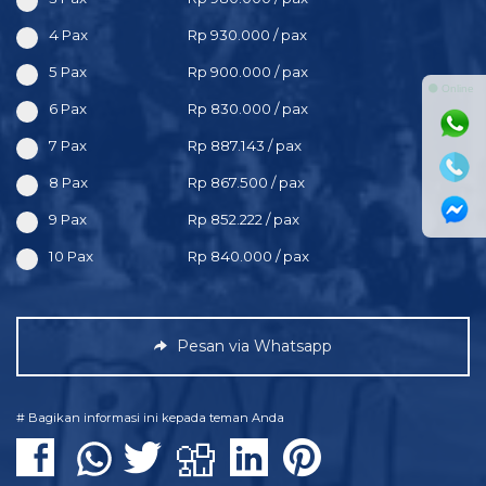
4 Pax
Rp 930.000 / pax
5 Pax
Rp 900.000 / pax
⚫ Online
6 Pax
Rp 830.000 / pax
7 Pax
Rp 887.143 / pax
8 Pax
Rp 867.500 / pax
9 Pax
Rp 852.222 / pax
10 Pax
Rp 840.000 / pax
Pesan via Whatsapp
# Bagikan informasi ini kepada teman Anda